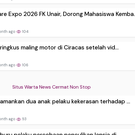
re Expo 2026 FK Unair, Dorong Mahasiswa Kemba..
onth ago
104
i ringkus maling motor di Ciracas setelah vid...
onth ago
106
Situs Warta News Cermat Non Stop
i amankan dua anak pelaku kekerasan terhadap ...
onth ago
93
i buru pelaku percobaan penculikan lansia di ...