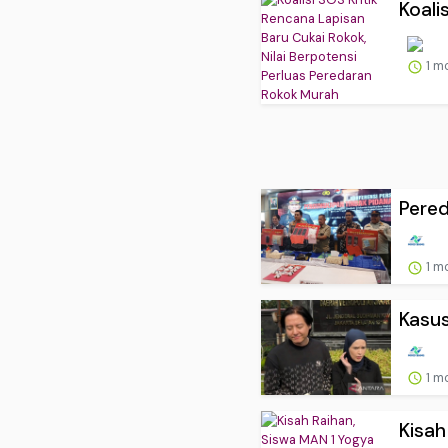
Koali
1 m
Pered
1 m
Kasus
1 m
Kisah