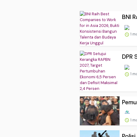
BNI R
1 m
DPR S
1 m
Pemud
1 m
Polis