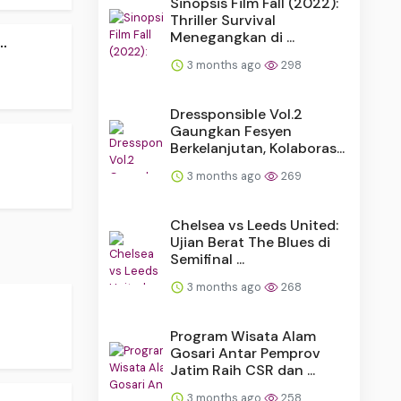
Sinopsis Film Fall (2022):
Thriller Survival
Menegangkan di ...
.
3 months ago
298
Dressponsible Vol.2
Gaungkan Fesyen
Berkelanjutan, Kolaboras...
3 months ago
269
Chelsea vs Leeds United:
Ujian Berat The Blues di
Semifinal ...
3 months ago
268
Program Wisata Alam
Gosari Antar Pemprov
Jatim Raih CSR dan ...
3 months ago
258