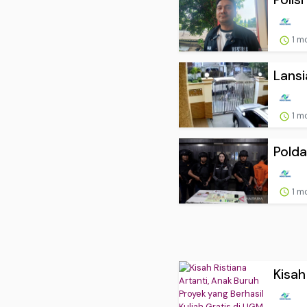
1 m
Lansi
1 m
Polda
1 m
Kisah