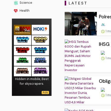
LATEST
Science
Health
Polre
1 m
IHSG
1 m
Hidden in mobile, Best
Oblig
for skyscrapers.
1 m