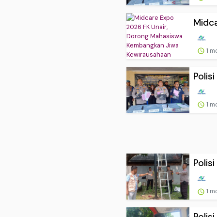
Midca
1 m
Polis
1 m
Polis
1 m
Polis