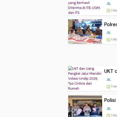
1 m
Polre
1 m
UKT d
1 m
Polis
1 m