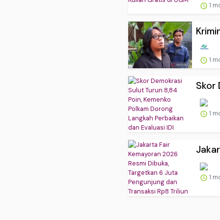
1 m
Krimi
1 m
Skor 
1 m
Jakar
1 m