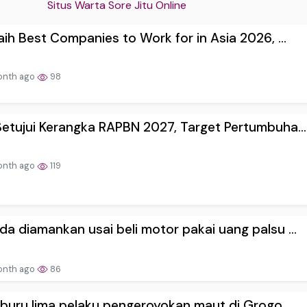
Situs Warta Sore Jitu Online
aih Best Companies to Work for in Asia 2026, ...
onth ago
98
etujui Kerangka RAPBN 2027, Target Pertumbuha...
onth ago
119
a diamankan usai beli motor pakai uang palsu ...
onth ago
86
i buru lima pelaku pengeroyokan maut di Grogo...