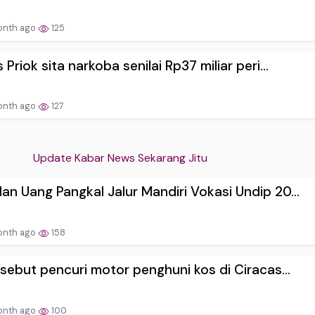
onth ago
125
s Priok sita narkoba senilai Rp37 miliar peri...
onth ago
127
Update Kabar News Sekarang Jitu
an Uang Pangkal Jalur Mandiri Vokasi Undip 20...
onth ago
158
i sebut pencuri motor penghuni kos di Ciracas...
onth ago
100