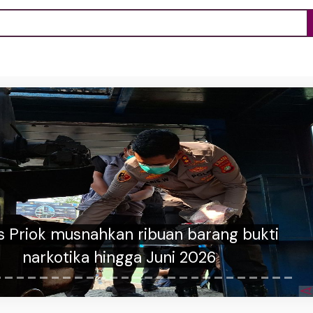
G Tembus 6.000 dan Rupiah Menguat,
aham BUMN Jadi Motor Penggerak
Kepercayaan Investor