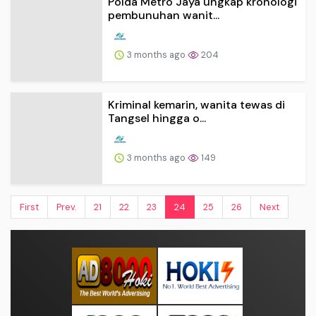
Polda Metro Jaya ungkap kronologi
pembunuhan wanit...
3 months ago
204
Kriminal kemarin, wanita tewas di
Tangsel hingga o...
3 months ago
149
First
Prev.
21
22
23
24
25
26
Next