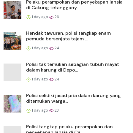
Pelaku perampokan dan penyekapan lansia
di Cakung tetanggany...
1 day ago
26
Hendak tawuran, polisi tangkap enam
pemuda bersenjata tajam ...
1 day ago
24
Polisi tak temukan sebagian tubuh mayat
dalam karung di Depo...
1 day ago
24
Polisi selidiki jasad pria dalam karung yang
ditemukan warga...
1 day ago
23
Polisi tangkap pelaku perampokan dan
penyekapan lansia di Ca...