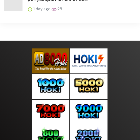
1 day ago
25