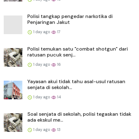
Polisi tangkap pengedar narkotika di
Penjaringan Jakut
1 day ago
17
Polisi temukan satu "combat shotgun" dari
ratusan pucuk senj...
1 day ago
16
Yayasan akui tidak tahu asal-usul ratusan
senjata di sekolah...
1 day ago
14
Soal senjata di sekolah, polisi tegaskan tidak
ada ekskul me...
1 day ago
13