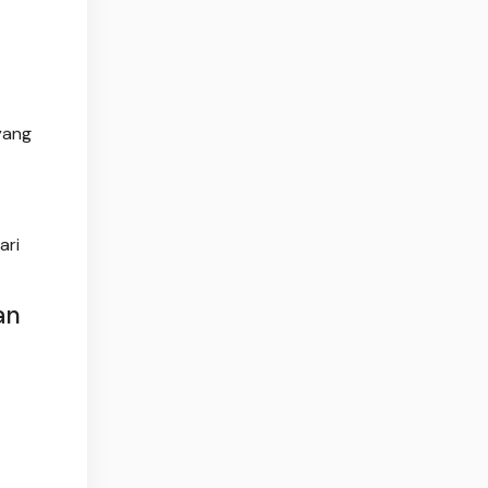
yang
ari
an