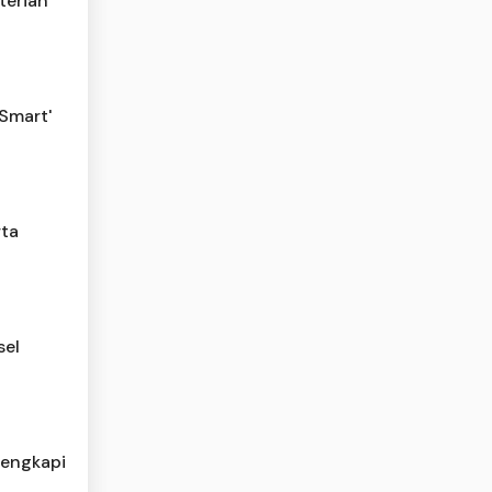
terian
Smart'
rta
sel
Lengkapi