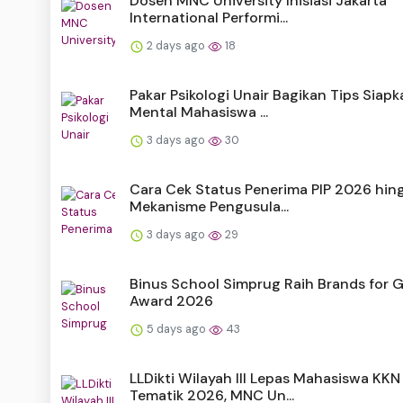
Dosen MNC University Inisiasi Jakarta
International Performi...
2 days ago
18
Pakar Psikologi Unair Bagikan Tips Siapk
Mental Mahasiswa ...
3 days ago
30
Cara Cek Status Penerima PIP 2026 hin
Mekanisme Pengusula...
3 days ago
29
Binus School Simprug Raih Brands for 
Award 2026
5 days ago
43
LLDikti Wilayah III Lepas Mahasiswa KKN
Tematik 2026, MNC Un...