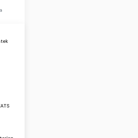
a
ntek
TATS