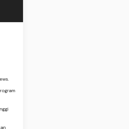
ews.
program
nggi
kan