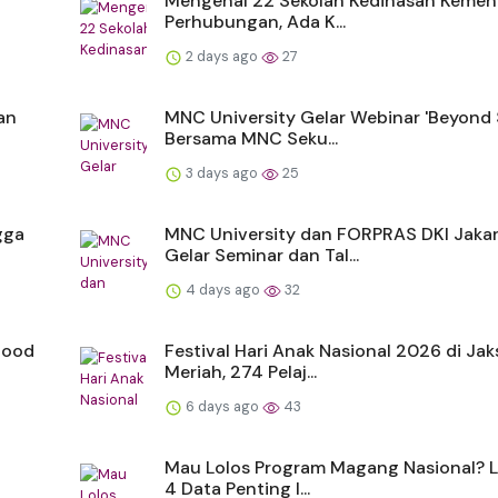
Mengenal 22 Sekolah Kedinasan Kemen
Perhubungan, Ada K...
2 days ago
27
an
MNC University Gelar Webinar 'Beyond 
Bersama MNC Seku...
3 days ago
25
gga
MNC University dan FORPRAS DKI Jaka
Gelar Seminar dan Tal...
4 days ago
32
Good
Festival Hari Anak Nasional 2026 di Jak
Meriah, 274 Pelaj...
6 days ago
43
Mau Lolos Program Magang Nasional? 
4 Data Penting I...