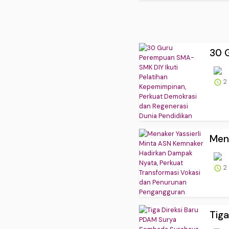
30 G
2
Mena
2
Tig