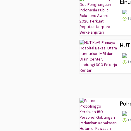
Elnu
1 
HUT 
1 
Polr
1 