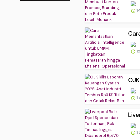
14
Cara
15
OJK 
1 
Live
1 