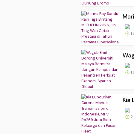
Mari
1 
Wagu
1 
Kia 
2