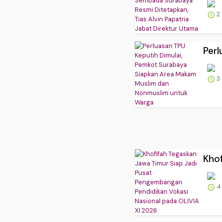
2
Perl
3
Khof
4