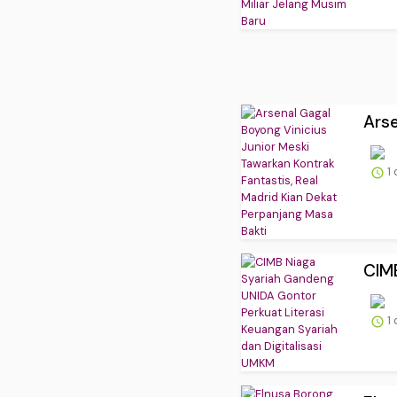
Arse
1 
CIMB
1 