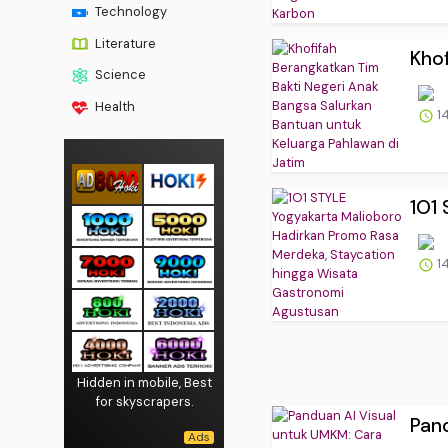
Technology
Literature
Khof
Science
Health
14
1O1 
14
Hidden in mobile, Best
for skyscrapers.
Pand