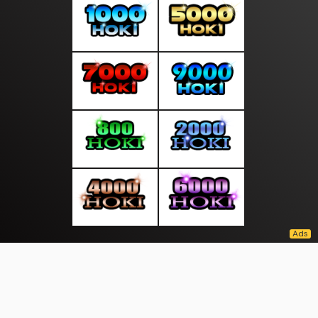
About Us
·
Contact Us
·
Terms & Conditions
·
© moodsiang.com 2026. All rights are reserved