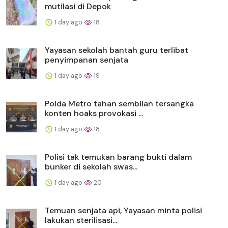
mutilasi di Depok
1 day ago
18
Yayasan sekolah bantah guru terlibat
penyimpanan senjata
1 day ago
19
Polda Metro tahan sembilan tersangka
konten hoaks provokasi ...
1 day ago
18
Polisi tak temukan barang bukti dalam
bunker di sekolah swas...
1 day ago
20
Temuan senjata api, Yayasan minta polisi
lakukan sterilisasi...