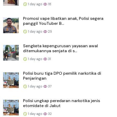
1 day ago
18
Promosi vape libatkan anak, Polisi segera
panggil YouTuber B...
1 day ago
29
Sengketa kepengurusan yayasan awal
ditemukannya senjata di s...
1 day ago
31
Polisi buru tiga DPO pemilik narkotika di
Penjaringan
1 day ago
37
Polisi ungkap peredaran narkotika jenis
etomidate di Jakut
1 day ago
32