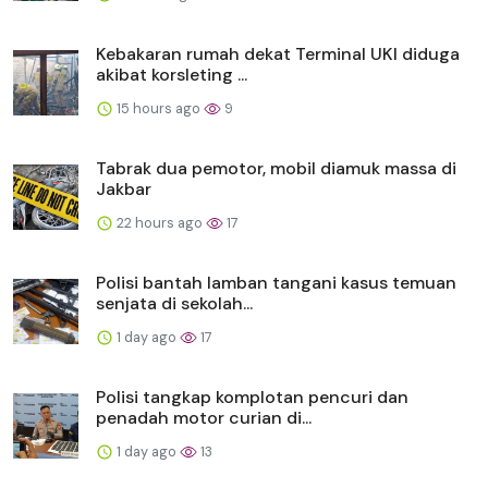
Kebakaran rumah dekat Terminal UKI diduga
akibat korsleting ...
15 hours ago
9
Tabrak dua pemotor, mobil diamuk massa di
Jakbar
22 hours ago
17
Polisi bantah lamban tangani kasus temuan
senjata di sekolah...
1 day ago
17
Polisi tangkap komplotan pencuri dan
penadah motor curian di...
1 day ago
13