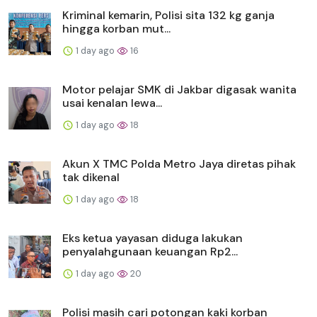
Kriminal kemarin, Polisi sita 132 kg ganja
hingga korban mut...
1 day ago
16
Motor pelajar SMK di Jakbar digasak wanita
usai kenalan lewa...
1 day ago
18
Akun X TMC Polda Metro Jaya diretas pihak
tak dikenal
1 day ago
18
Eks ketua yayasan diduga lakukan
penyalahgunaan keuangan Rp2...
1 day ago
20
Polisi masih cari potongan kaki korban