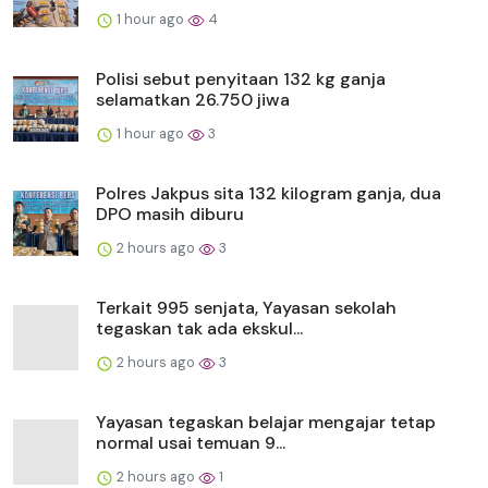
1 hour ago
4
Polisi sebut penyitaan 132 kg ganja
selamatkan 26.750 jiwa
1 hour ago
3
Polres Jakpus sita 132 kilogram ganja, dua
DPO masih diburu
2 hours ago
3
Terkait 995 senjata, Yayasan sekolah
tegaskan tak ada ekskul...
2 hours ago
3
Yayasan tegaskan belajar mengajar tetap
normal usai temuan 9...
2 hours ago
1