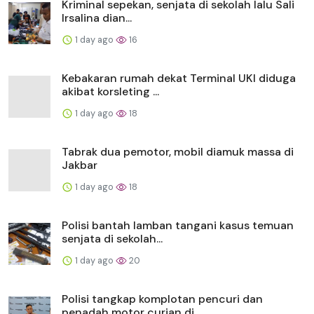
Kriminal sepekan, senjata di sekolah lalu Sali
Irsalina dian...
1 day ago
16
Kebakaran rumah dekat Terminal UKI diduga
akibat korsleting ...
1 day ago
18
Tabrak dua pemotor, mobil diamuk massa di
Jakbar
1 day ago
18
Polisi bantah lamban tangani kasus temuan
senjata di sekolah...
1 day ago
20
Polisi tangkap komplotan pencuri dan
penadah motor curian di...