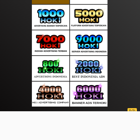
About Us
·
Contact Us
·
Terms & Conditions
·
© moodsiang.com 2026. All rights are reserved