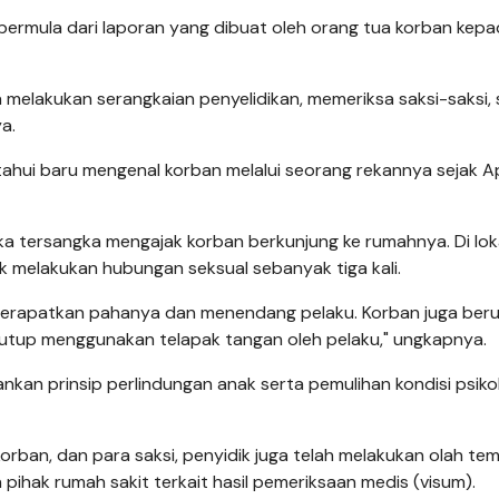
bermula dari laporan yang dibuat oleh orang tua korban kep
a melakukan serangkaian penyelidikan, memeriksa saksi-saksi, 
a.
tahui baru mengenal korban melalui seorang rekannya sejak Ap
tika tersangka mengajak korban berkunjung ke rumahnya. Di lok
 melakukan hubungan seksual sebanyak tiga kali.
merapatkan pahanya dan menendang pelaku. Korban juga ber
tutup menggunakan telapak tangan oleh pelaku," ungkapnya.
kan prinsip perlindungan anak serta pemulihan kondisi psiko
orban, dan para saksi, penyidik juga telah melakukan olah te
 pihak rumah sakit terkait hasil pemeriksaan medis (visum).