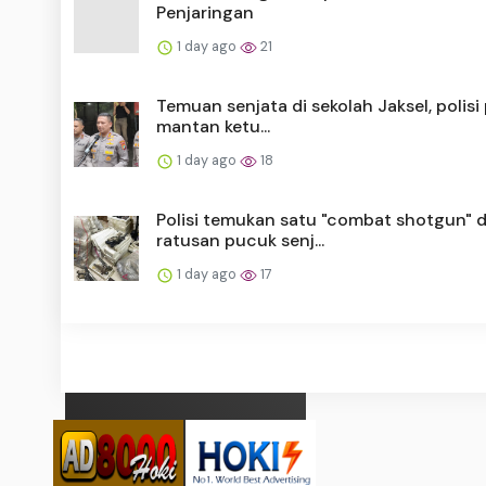
Penjaringan
1 day ago
21
Temuan senjata di sekolah Jaksel, polisi
mantan ketu...
1 day ago
18
Polisi temukan satu "combat shotgun" d
ratusan pucuk senj...
1 day ago
17