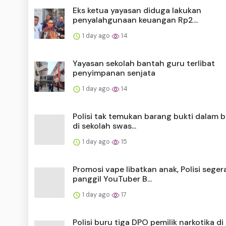
Eks ketua yayasan diduga lakukan
penyalahgunaan keuangan Rp2...
1 day ago
14
Yayasan sekolah bantah guru terlibat
penyimpanan senjata
1 day ago
14
Polisi tak temukan barang bukti dalam 
di sekolah swas...
1 day ago
15
Promosi vape libatkan anak, Polisi seger
panggil YouTuber B...
1 day ago
17
Polisi buru tiga DPO pemilik narkotika di