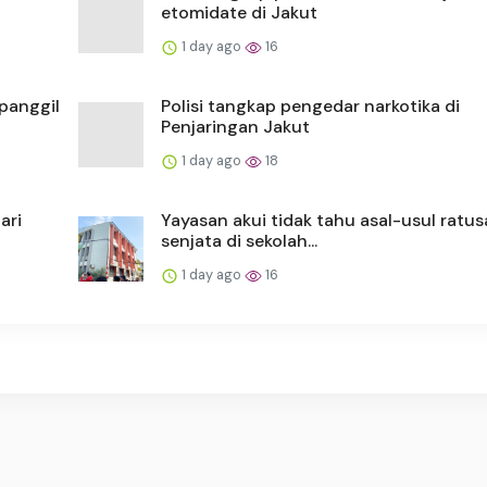
etomidate di Jakut
1 day ago
16
 panggil
Polisi tangkap pengedar narkotika di
Penjaringan Jakut
1 day ago
18
ari
Yayasan akui tidak tahu asal-usul ratu
senjata di sekolah...
1 day ago
16