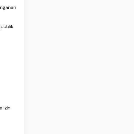
anganan
publik
 izin