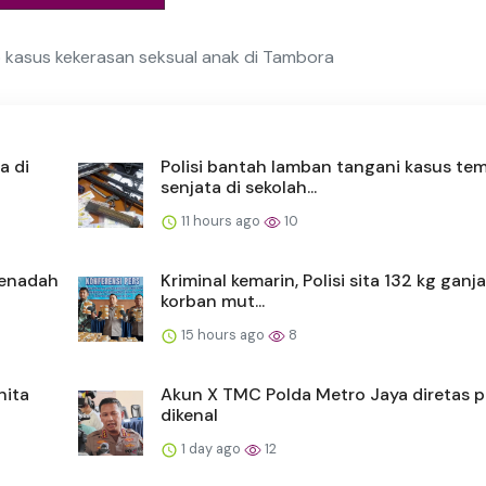
 kasus kekerasan seksual anak di Tambora
a di
Polisi bantah lamban tangani kasus te
senjata di sekolah...
11 hours ago
10
penadah
Kriminal kemarin, Polisi sita 132 kg ganj
korban mut...
15 hours ago
8
nita
Akun X TMC Polda Metro Jaya diretas p
dikenal
1 day ago
12