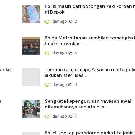
Polisi masih cari potongan kaki korban 
di Depok
1 day ago
12
Polda Metro tahan sembilan tersangka
hoaks provokasi ...
1 day ago
13
bunker
Temuan senjata api, Yayasan minta poli
lakukan sterilisasi...
1 day ago
13
a
Sengketa kepengurusan yayasan awal
ditemukannya senjata di s...
1 day ago
17
Polisi ungkap peredaran narkotika jenis