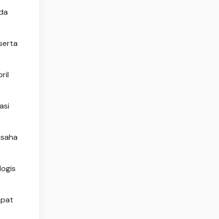
ada
serta
ril
asi
usaha
logis
mpat