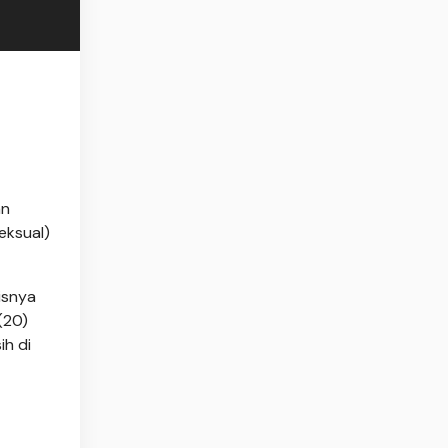
an
eksual)
isnya
(20)
h di