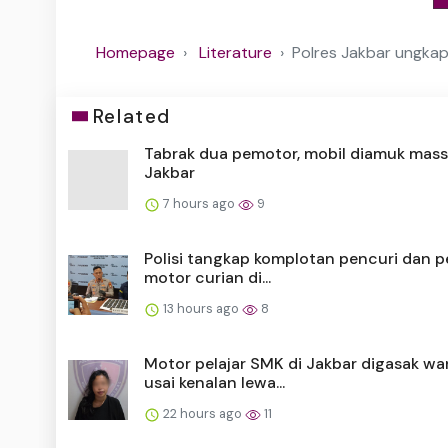
Homepage
Literature
Polres Jakbar ungkap
Related
Tabrak dua pemotor, mobil diamuk mass
Jakbar
7 hours ago
9
Polisi tangkap komplotan pencuri dan 
motor curian di...
13 hours ago
8
Motor pelajar SMK di Jakbar digasak wa
usai kenalan lewa...
22 hours ago
11