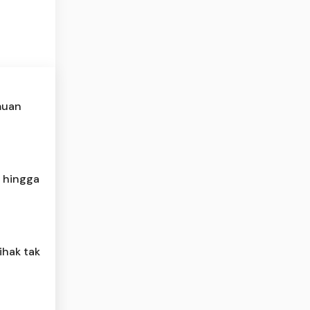
muan
a hingga
ihak tak