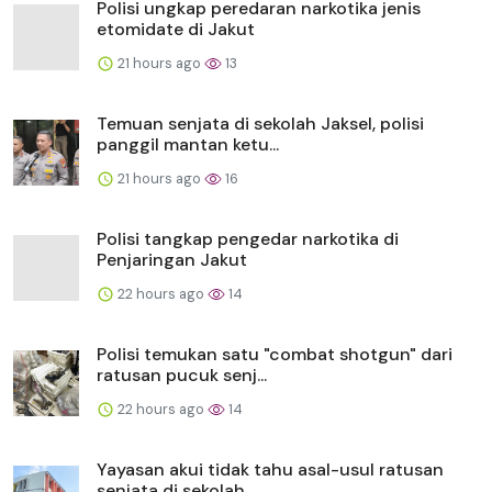
Polisi ungkap peredaran narkotika jenis
etomidate di Jakut
21 hours ago
13
Temuan senjata di sekolah Jaksel, polisi
panggil mantan ketu...
21 hours ago
16
Polisi tangkap pengedar narkotika di
Penjaringan Jakut
22 hours ago
14
Polisi temukan satu "combat shotgun" dari
ratusan pucuk senj...
22 hours ago
14
Yayasan akui tidak tahu asal-usul ratusan
senjata di sekolah...