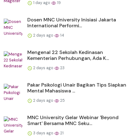
1 day ago
19
Dosen MNC University Inisiasi Jakarta
International Performi...
2 days ago
14
Mengenal 22 Sekolah Kedinasan
Kementerian Perhubungan, Ada K...
2 days ago
23
Pakar Psikologi Unair Bagikan Tips Siapkan
Mental Mahasiswa ...
2 days ago
25
MNC University Gelar Webinar 'Beyond
Smart' Bersama MNC Seku...
3 days ago
21