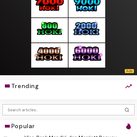
Trending
Popular