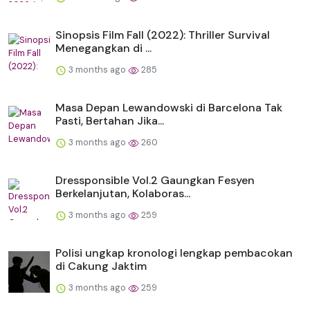
Sinopsis Film Fall (2022): Thriller Survival
Menegangkan di ...
3 months ago
285
Masa Depan Lewandowski di Barcelona Tak
Pasti, Bertahan Jika...
3 months ago
260
Dressponsible Vol.2 Gaungkan Fesyen
Berkelanjutan, Kolaboras...
3 months ago
259
Polisi ungkap kronologi lengkap pembacokan
di Cakung Jaktim
3 months ago
259