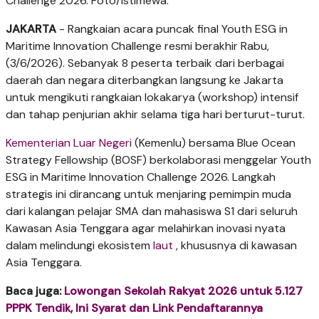
Challenge 2026. Foto/Istimewa.
JAKARTA
- Rangkaian acara puncak final Youth ESG in
Maritime Innovation Challenge resmi berakhir Rabu,
(3/6/2026). Sebanyak 8 peserta terbaik dari berbagai
daerah dan negara diterbangkan langsung ke Jakarta
untuk mengikuti rangkaian lokakarya (workshop) intensif
dan tahap penjurian akhir selama tiga hari berturut-turut.
Kementerian Luar Negeri
(Kemenlu) bersama Blue Ocean
Strategy Fellowship (BOSF) berkolaborasi menggelar Youth
ESG in Maritime Innovation Challenge 2026. Langkah
strategis ini dirancang untuk menjaring pemimpin muda
dari kalangan pelajar SMA dan mahasiswa S1 dari seluruh
Kawasan Asia Tenggara agar melahirkan inovasi nyata
dalam melindungi ekosistem
laut
, khususnya di kawasan
Asia Tenggara.
Baca juga:
Lowongan Sekolah Rakyat 2026 untuk 5.127
PPPK Tendik, Ini Syarat dan Link Pendaftarannya