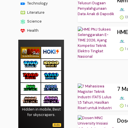
Kem
Technology
Literature
13
Science
Health
HME 
1 
7 Ma
1 
Hidden in mobile, Best
for skyscrapers.
Dose