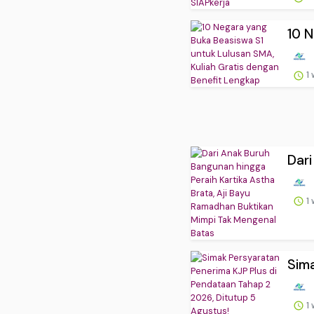
10 N
1
Dari
1
Sima
1