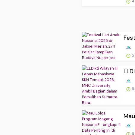
4
Fest
5
LLDi
6
Mau 
6