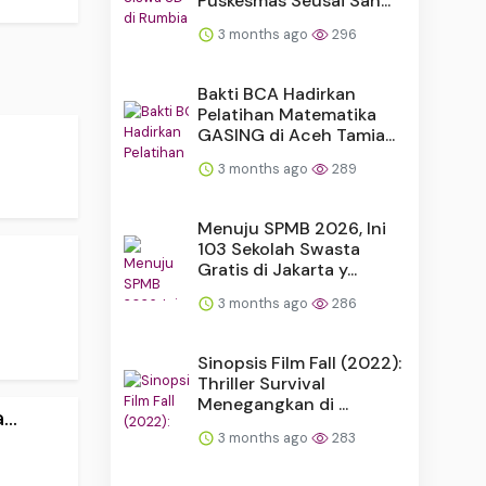
Puskesmas Seusai San...
3 months ago
296
Bakti BCA Hadirkan
Pelatihan Matematika
GASING di Aceh Tamia...
3 months ago
289
Menuju SPMB 2026, Ini
103 Sekolah Swasta
Gratis di Jakarta y...
3 months ago
286
Sinopsis Film Fall (2022):
Thriller Survival
Menegangkan di ...
..
3 months ago
283