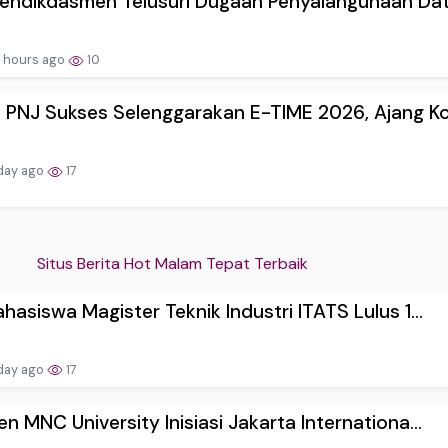
endikdasmen Telusuri Dugaan Penyalahgunaan Data
 hours ago
10
PNJ Sukses Selenggarakan E-TIME 2026, Ajang Ko.
day ago
17
Situs Berita Hot Malam Tepat Terbaik
hasiswa Magister Teknik Industri ITATS Lulus 1...
day ago
17
n MNC University Inisiasi Jakarta Internationa...