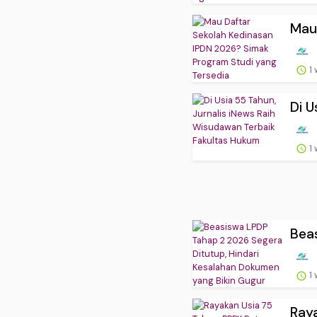
Mau 
1
Di U
1
Beas
1
Raya