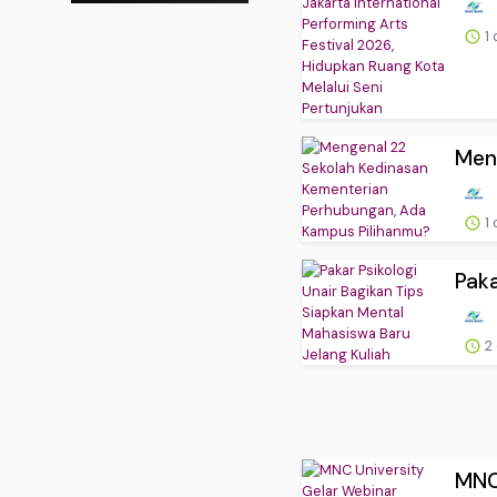
1 
Meng
1 
Paka
2
MNC 