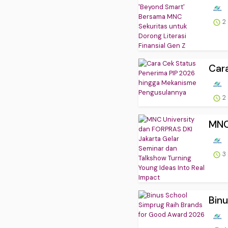
2
Cara
2
MNC 
3
Binu