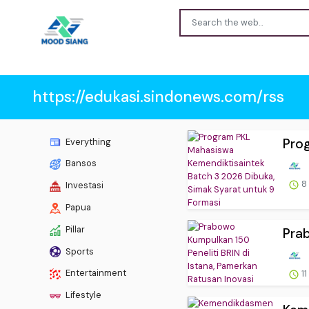
https://edukasi.sindonews.com/rss
Prog
Everything
Bansos
8
Investasi
Papua
Pillar
Prab
Sports
Entertainment
11
Lifestyle