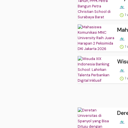
1
Maha
1
Wisu
1
Dere