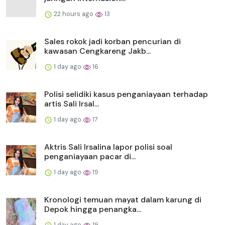
22 hours ago
13
Sales rokok jadi korban pencurian di
kawasan Cengkareng Jakb...
1 day ago
16
Polisi selidiki kasus penganiayaan terhadap
artis Sali Irsal...
1 day ago
17
Aktris Sali Irsalina lapor polisi soal
penganiayaan pacar di...
1 day ago
19
Kronologi temuan mayat dalam karung di
Depok hingga penangka...
1 day ago
19