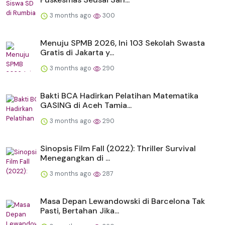
3 months ago
300
Menuju SPMB 2026, Ini 103 Sekolah Swasta
Gratis di Jakarta y...
3 months ago
290
Bakti BCA Hadirkan Pelatihan Matematika
GASING di Aceh Tamia...
3 months ago
290
Sinopsis Film Fall (2022): Thriller Survival
Menegangkan di ...
3 months ago
287
Masa Depan Lewandowski di Barcelona Tak
Pasti, Bertahan Jika...