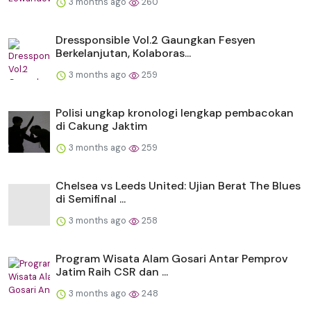
3 months ago
260
Dressponsible Vol.2 Gaungkan Fesyen
Berkelanjutan, Kolaboras...
3 months ago
259
Polisi ungkap kronologi lengkap pembacokan
di Cakung Jaktim
3 months ago
259
Chelsea vs Leeds United: Ujian Berat The Blues
di Semifinal ...
3 months ago
258
Program Wisata Alam Gosari Antar Pemprov
Jatim Raih CSR dan ...
3 months ago
248