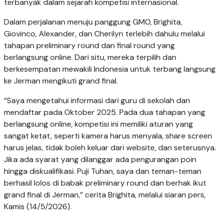
terbanyak dalam sejarah kompetisi internasional.
Dalam perjalanan menuju panggung GMO, Brighita,
Giovinco, Alexander, dan Cherilyn terlebih dahulu melalui
tahapan preliminary round dan final round yang
berlangsung online. Dari situ, mereka terpilih dan
berkesempatan mewakili Indonesia untuk terbang langsung
ke Jerman mengikuti grand final.
“Saya mengetahui informasi dari guru di sekolah dan
mendaftar pada Oktober 2025. Pada dua tahapan yang
berlangsung online, kompetisi ini memiliki aturan yang
sangat ketat, seperti kamera harus menyala, share screen
harus jelas, tidak boleh keluar dari website, dan seterusnya.
Jika ada syarat yang dilanggar ada pengurangan poin
hingga diskualifikasi. Puji Tuhan, saya dan teman-teman
berhasil lolos di babak preliminary round dan berhak ikut
grand final di Jerman,” cerita Brighita, melalui siaran pers,
Kamis (14/5/2026).