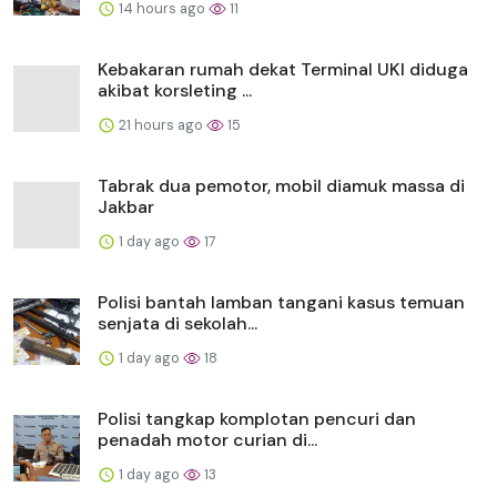
14 hours ago
11
Kebakaran rumah dekat Terminal UKI diduga
akibat korsleting ...
21 hours ago
15
Tabrak dua pemotor, mobil diamuk massa di
Jakbar
1 day ago
17
Polisi bantah lamban tangani kasus temuan
senjata di sekolah...
1 day ago
18
Polisi tangkap komplotan pencuri dan
penadah motor curian di...
1 day ago
13