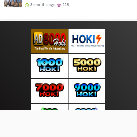
3 months ago
228