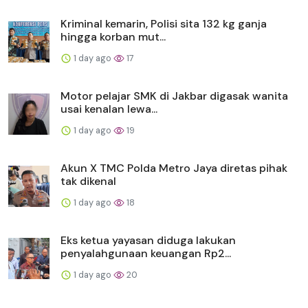
Kriminal kemarin, Polisi sita 132 kg ganja
hingga korban mut...
1 day ago
17
Motor pelajar SMK di Jakbar digasak wanita
usai kenalan lewa...
1 day ago
19
Akun X TMC Polda Metro Jaya diretas pihak
tak dikenal
1 day ago
18
Eks ketua yayasan diduga lakukan
penyalahgunaan keuangan Rp2...
1 day ago
20