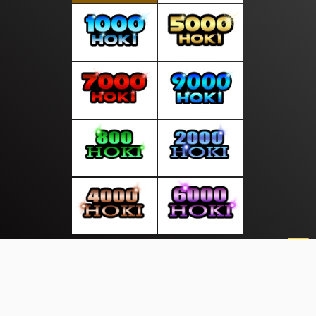
About Us
·
Contact Us
·
Terms & Conditions
·
© moodsiang.com 2026. All rights are reserved