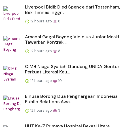
Liverpool Bidik Djed Spence dari Tottenham,
Bek Timnas Inggr...
12 hours ago
8
Arsenal Gagal Boyong Vinicius Junior Meski
Tawarkan Kontrak ...
12 hours ago
8
CIMB Niaga Syariah Gandeng UNIDA Gontor
Perkuat Literasi Keu...
12 hours ago
10
Elnusa Borong Dua Penghargaan Indonesia
Public Relations Awa...
12 hours ago
9
HUT Ke-7 Primaya Hospital Bekasi Utara