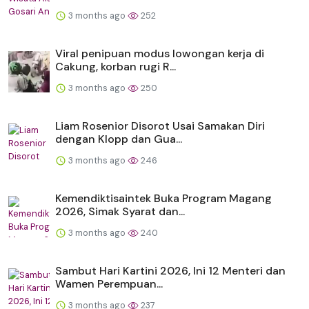
3 months ago
252
Viral penipuan modus lowongan kerja di
Cakung, korban rugi R...
3 months ago
250
Liam Rosenior Disorot Usai Samakan Diri
dengan Klopp dan Gua...
3 months ago
246
Kemendiktisaintek Buka Program Magang
2026, Simak Syarat dan...
3 months ago
240
Sambut Hari Kartini 2026, Ini 12 Menteri dan
Wamen Perempuan...
3 months ago
237