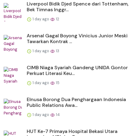
Liverpool Bidik Djed Spence dari Tottenham,
Bek Timnas Inggr...
1 day ago
12
Arsenal Gagal Boyong Vinicius Junior Meski
Tawarkan Kontrak ...
1 day ago
13
CIMB Niaga Syariah Gandeng UNIDA Gontor
Perkuat Literasi Keu...
1 day ago
15
Elnusa Borong Dua Penghargaan Indonesia
Public Relations Awa...
1 day ago
14
HUT Ke-7 Primaya Hospital Bekasi Utara