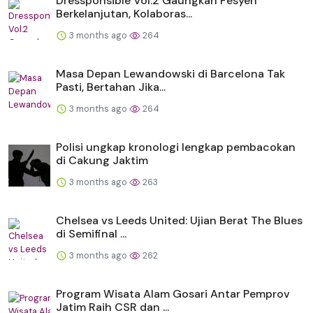
Dressponsible Vol.2 Gaungkan Fesyen
Berkelanjutan, Kolaboras...
3 months ago
264
Masa Depan Lewandowski di Barcelona Tak
Pasti, Bertahan Jika...
3 months ago
264
Polisi ungkap kronologi lengkap pembacokan
di Cakung Jaktim
3 months ago
263
Chelsea vs Leeds United: Ujian Berat The Blues
di Semifinal ...
3 months ago
262
Program Wisata Alam Gosari Antar Pemprov
Jatim Raih CSR dan ...