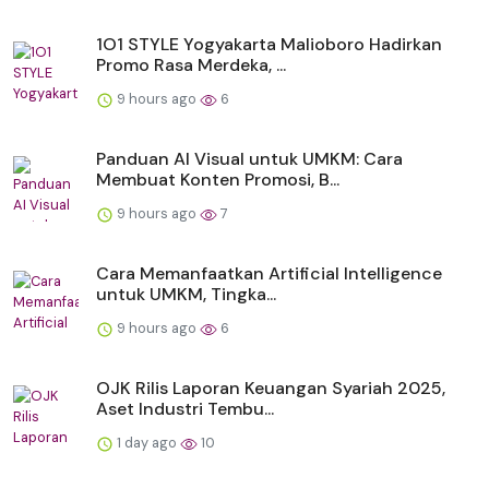
1O1 STYLE Yogyakarta Malioboro Hadirkan
Promo Rasa Merdeka, ...
9 hours ago
6
Panduan AI Visual untuk UMKM: Cara
Membuat Konten Promosi, B...
9 hours ago
7
Cara Memanfaatkan Artificial Intelligence
untuk UMKM, Tingka...
9 hours ago
6
OJK Rilis Laporan Keuangan Syariah 2025,
Aset Industri Tembu...
1 day ago
10