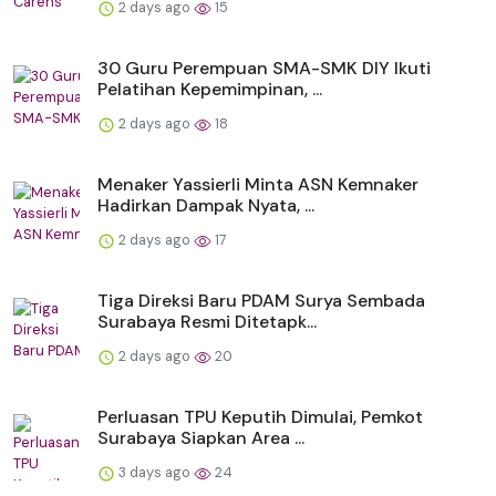
2 days ago
15
30 Guru Perempuan SMA-SMK DIY Ikuti
Pelatihan Kepemimpinan, ...
2 days ago
18
Menaker Yassierli Minta ASN Kemnaker
Hadirkan Dampak Nyata, ...
2 days ago
17
Tiga Direksi Baru PDAM Surya Sembada
Surabaya Resmi Ditetapk...
2 days ago
20
Perluasan TPU Keputih Dimulai, Pemkot
Surabaya Siapkan Area ...
3 days ago
24