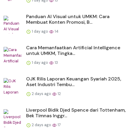
1 day ago
13
Panduan AI Visual untuk UMKM: Cara
Membuat Konten Promosi, B...
1 day ago
14
Cara Memanfaatkan Artificial Intelligence
untuk UMKM, Tingka...
1 day ago
13
OJK Rilis Laporan Keuangan Syariah 2025,
Aset Industri Tembu...
2 days ago
12
Liverpool Bidik Djed Spence dari Tottenham,
Bek Timnas Inggr...
2 days ago
17