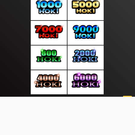
About Us
·
Contact Us
·
Terms & Conditions
·
© moodsiang.com 2026. All rights are reserved