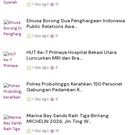
1 day ago
12
Elnusa Borong Dua Penghargaan Indonesia
Public Relations Awa...
1 day ago
11
HUT Ke-7 Primaya Hospital Bekasi Utara
Luncurkan MRI dan Bra...
1 day ago
9
Polres Probolinggo Kerahkan 150 Personel
Gabungan Padamkan K...
1 day ago
9
Marina Bay Sands Raih Tiga Bintang
MICHELIN 2026, Jin Ting W...
1 day ago
10