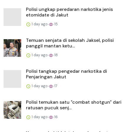
Polisi ungkap peredaran narkotika jenis
etomidate di Jakut
1 day ago
15
Temuan senjata di sekolah Jaksel, polisi
panggil mantan ketu...
1 day ago
18
Polisi tangkap pengedar narkotika di
Penjaringan Jakut
1 day ago
17
Polisi temukan satu "combat shotgun" dari
ratusan pucuk senj...
1 day ago
16