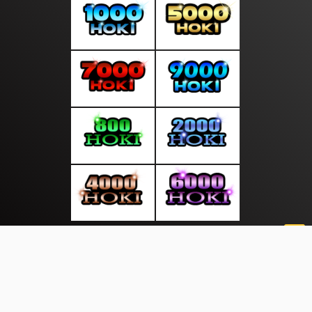
About Us
·
Contact Us
·
Terms & Conditions
·
© moodsiang.com 2026. All rights are reserved