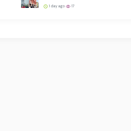
1 day ago
17