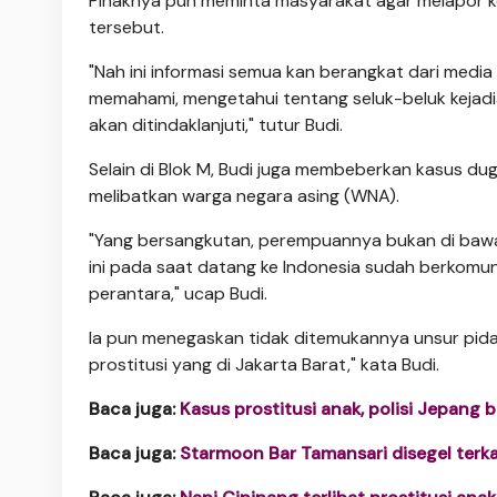
Pihaknya pun meminta masyarakat agar melapor ke 
tersebut.
"Nah ini informasi semua kan berangkat dari medi
memahami, mengetahui tentang seluk-beluk kejadian
akan ditindaklanjuti," tutur Budi.
Selain di Blok M, Budi juga membeberkan kasus dug
melibatkan warga negara asing (WNA).
"Yang bersangkutan, perempuannya bukan di bawah
ini pada saat datang ke Indonesia sudah berkomu
perantara," ucap Budi.
Ia pun menegaskan tidak ditemukannya unsur pida
prostitusi yang di Jakarta Barat," kata Budi.
Baca juga:
Kasus prostitusi anak, polisi Jepang
Baca juga:
Starmoon Bar Tamansari disegel terka