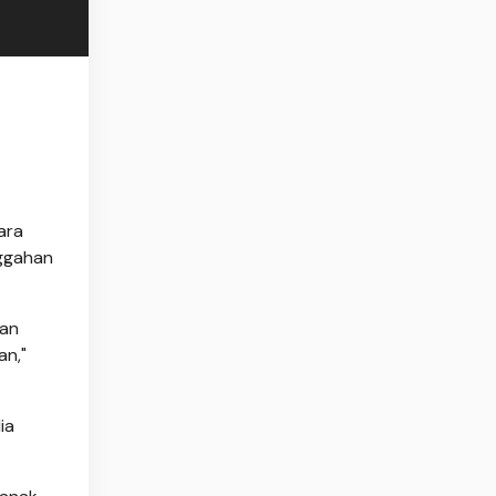
ara
nggahan
uan
an,"
ia