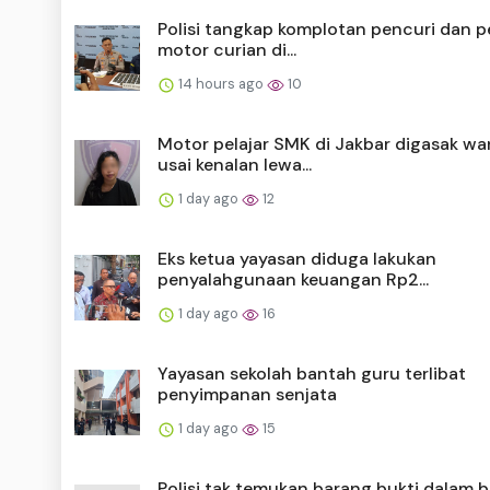
Polisi tangkap komplotan pencuri dan 
motor curian di...
14 hours ago
10
Motor pelajar SMK di Jakbar digasak wa
usai kenalan lewa...
1 day ago
12
Eks ketua yayasan diduga lakukan
penyalahgunaan keuangan Rp2...
1 day ago
16
Yayasan sekolah bantah guru terlibat
penyimpanan senjata
1 day ago
15
Polisi tak temukan barang bukti dalam 