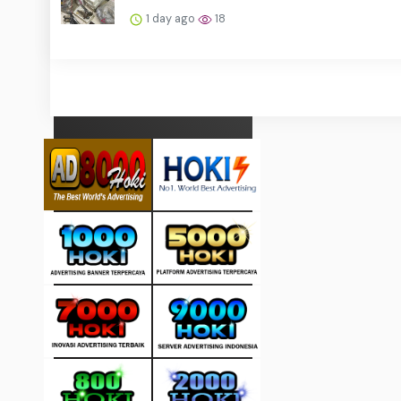
1 day ago
18