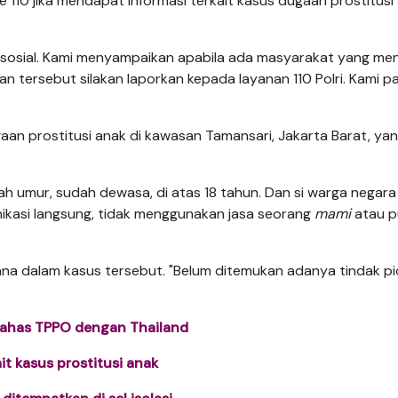
110 jika mendapat informasi terkait kasus dugaan prostitusi
a sosial. Kami menyampaikan apabila ada masyarakat yang men
 tersebut silakan laporkan kepada layanan 110 Polri. Kami pa
aan prostitusi anak di kawasan Tamansari, Jakarta Barat, yan
 umur, sudah dewasa, di atas 18 tahun. Dan si warga negara
nikasi langsung, tidak menggunakan jasa seorang
mami
atau 
na dalam kasus tersebut. "Belum ditemukan adanya tindak p
 bahas TPPO dengan Thailand
it kasus prostitusi anak