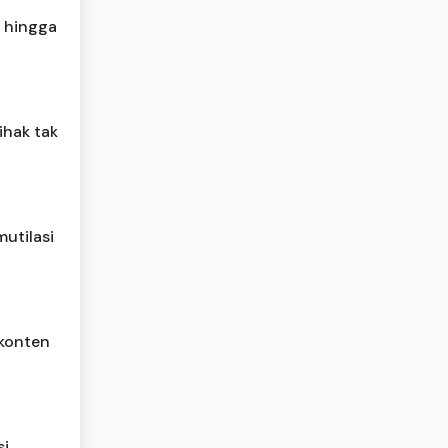
a hingga
ihak tak
mutilasi
 konten
si