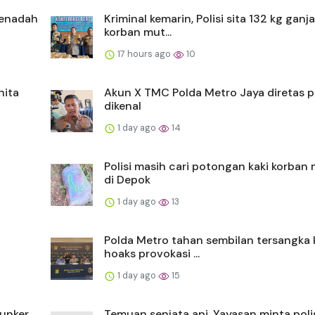
penadah
Kriminal kemarin, Polisi sita 132 kg ganj
korban mut...
17 hours ago
10
nita
Akun X TMC Polda Metro Jaya diretas p
dikenal
1 day ago
14
Polisi masih cari potongan kaki korban 
di Depok
1 day ago
13
Polda Metro tahan sembilan tersangka
hoaks provokasi ...
1 day ago
15
bunker
Temuan senjata api, Yayasan minta poli