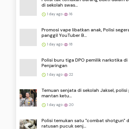
di sekolah swas...
1 day ago
16
Promosi vape libatkan anak, Polisi seger
panggil YouTuber B...
1 day ago
18
Polisi buru tiga DPO pemilik narkotika di
Penjaringan
1 day ago
22
Temuan senjata di sekolah Jaksel, polisi
mantan ketu...
1 day ago
20
Polisi temukan satu "combat shotgun" d
ratusan pucuk senj...