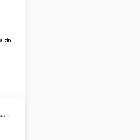
 izin
muan