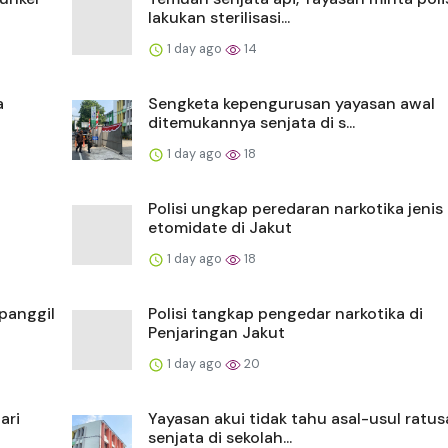
lakukan sterilisasi...
1 day ago
14
a
Sengketa kepengurusan yayasan awal
ditemukannya senjata di s...
1 day ago
18
Polisi ungkap peredaran narkotika jenis
etomidate di Jakut
1 day ago
18
 panggil
Polisi tangkap pengedar narkotika di
Penjaringan Jakut
1 day ago
20
ari
Yayasan akui tidak tahu asal-usul ratu
senjata di sekolah...