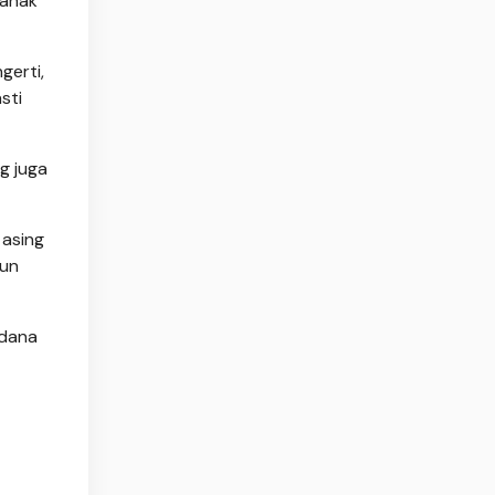
 anak
gerti,
sti
g juga
 asing
pun
idana