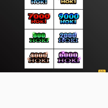
About Us
·
Contact Us
·
Terms & Conditions
·
© moodsiang.com 2026. All rights are reserved
Bansos |
Investasi |
Papua |
Pillar |