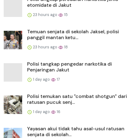
etomidate di Jakut
23 hours ago
15
Temuan senjata di sekolah Jaksel, polisi
panggil mantan ketu...
23 hours ago
18
Polisi tangkap pengedar narkotika di
Penjaringan Jakut
1 day ago
17
Polisi temukan satu "combat shotgun" dari
ratusan pucuk senj...
1 day ago
16
Yayasan akui tidak tahu asal-usul ratusan
senjata di sekolah...