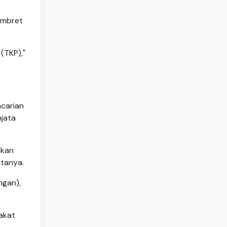
ambret
(TKP),"
ncarian
njata
ikan
atanya.
ngan),
akat