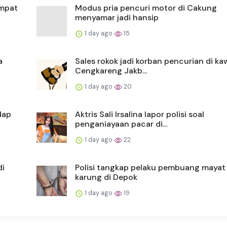
empat
Modus pria pencuri motor di Cakung
menyamar jadi hansip
1 day ago
15
a
Sales rokok jadi korban pencurian di k
Cengkareng Jakb...
1 day ago
20
dap
Aktris Sali Irsalina lapor polisi soal
penganiayaan pacar di...
1 day ago
22
di
Polisi tangkap pelaku pembuang mayat
karung di Depok
1 day ago
19