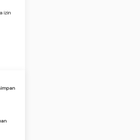
 izin
simpan
uan