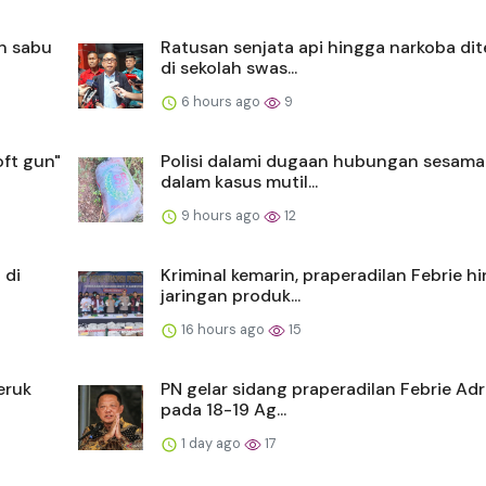
n sabu
Ratusan senjata api hingga narkoba d
di sekolah swas...
6 hours ago
9
oft gun"
Polisi dalami dugaan hubungan sesama 
dalam kasus mutil...
9 hours ago
12
 di
Kriminal kemarin, praperadilan Febrie h
jaringan produk...
16 hours ago
15
eruk
PN gelar sidang praperadilan Febrie Ad
pada 18-19 Ag...
1 day ago
17