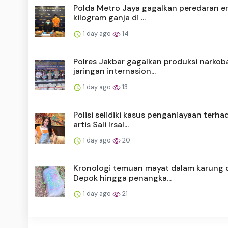
Polda Metro Jaya gagalkan peredaran 
kilogram ganja di ...
1 day ago
14
Polres Jakbar gagalkan produksi narkob
jaringan internasion...
1 day ago
13
Polisi selidiki kasus penganiayaan terha
artis Sali Irsal...
1 day ago
20
Kronologi temuan mayat dalam karung 
Depok hingga penangka...
1 day ago
21