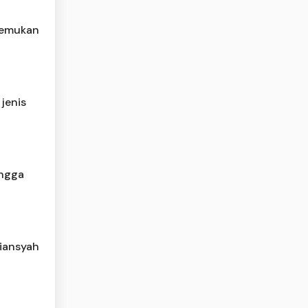
itemukan
jenis
ingga
riansyah