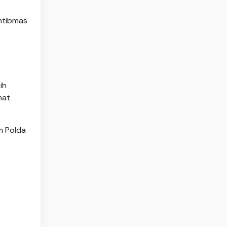
amtibmas
ih
mat
m Polda