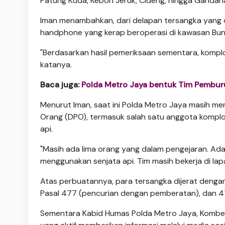
Patung Kuda, Kebon Jeruk, Cideng, hingga Gandaria
Iman menambahkan, dari delapan tersangka yang d
handphone yang kerap beroperasi di kawasan Bun
"Berdasarkan hasil pemeriksaan sementara, komplot
katanya.
Baca juga:
Polda Metro Jaya bentuk Tim Pembur
Menurut Iman, ​saat ini Polda Metro Jaya masih m
Orang (DPO), termasuk salah satu anggota komplo
api.
​"Masih ada lima orang yang dalam pengejaran. Ada
menggunakan senjata api. Tim masih bekerja di la
Atas perbuatannya, para tersangka dijerat dengan
Pasal 477 (pencurian dengan pemberatan), dan 4
Sementara Kabid Humas Polda Metro Jaya, Kombe