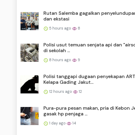
Rutan Salemba gagalkan penyelundupa
dan ekstasi
5 hours ago
8
Polisi usut temuan senjata api dan "airs
di sekolah ...
8 hours ago
9
Polisi tanggapi dugaan penyekapan ART
Kelapa Gading Jakut...
12 hours ago
12
Pura-pura pesan makan, pria di Kebon J
gasak hp penjaga ...
1 day ago
14