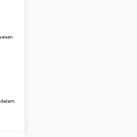
awasan
 dalam