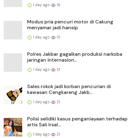
1 day ago
16
Modus pria pencuri motor di Cakung
menyamar jadi hansip
1 day ago
15
Polres Jakbar gagalkan produksi narkoba
jaringan internasion...
1 day ago
13
Sales rokok jadi korban pencurian di
kawasan Cengkareng Jakb...
1 day ago
21
Polisi selidiki kasus penganiayaan terhadap
artis Sali Irsal...
1 day ago
21