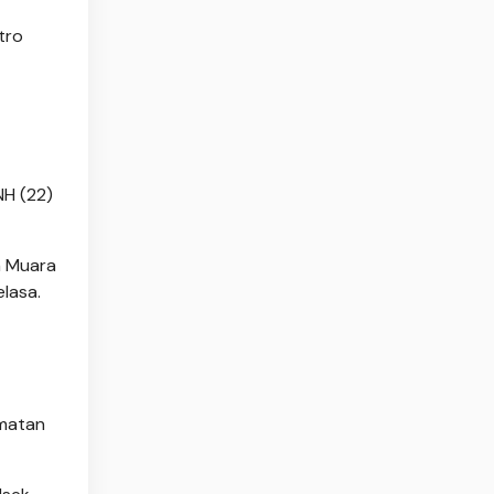
tro
NH (22)
n Muara
elasa.
amatan