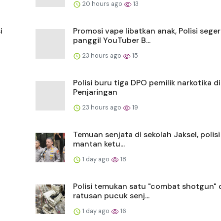
20 hours ago
13
i
Promosi vape libatkan anak, Polisi sege
panggil YouTuber B...
23 hours ago
15
Polisi buru tiga DPO pemilik narkotika di
Penjaringan
23 hours ago
19
Temuan senjata di sekolah Jaksel, polisi
mantan ketu...
1 day ago
18
Polisi temukan satu "combat shotgun" 
ratusan pucuk senj...
1 day ago
16