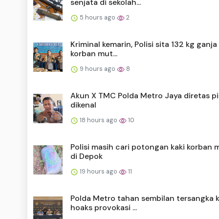
senjata di sekolah...
5 hours ago
2
Kriminal kemarin, Polisi sita 132 kg ganj
korban mut...
9 hours ago
8
Akun X TMC Polda Metro Jaya diretas pi
dikenal
18 hours ago
10
Polisi masih cari potongan kaki korban m
di Depok
19 hours ago
11
Polda Metro tahan sembilan tersangka 
hoaks provokasi ...