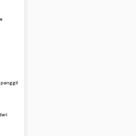
ra
 panggil
dari