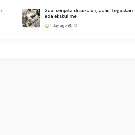
an
Soal senjata di sekolah, polisi tegaskan 
ada ekskul me...
1 day ago
13