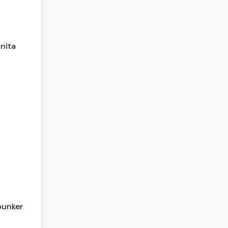
nita
bunker