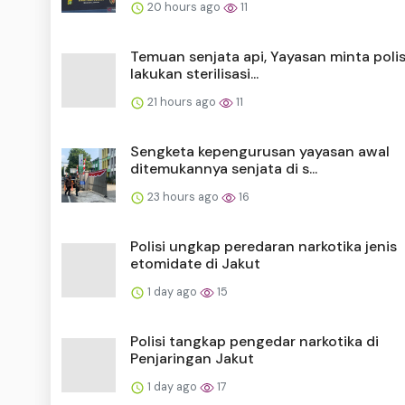
20 hours ago
11
Temuan senjata api, Yayasan minta polis
lakukan sterilisasi...
21 hours ago
11
Sengketa kepengurusan yayasan awal
ditemukannya senjata di s...
23 hours ago
16
Polisi ungkap peredaran narkotika jenis
etomidate di Jakut
1 day ago
15
Polisi tangkap pengedar narkotika di
Penjaringan Jakut
1 day ago
17