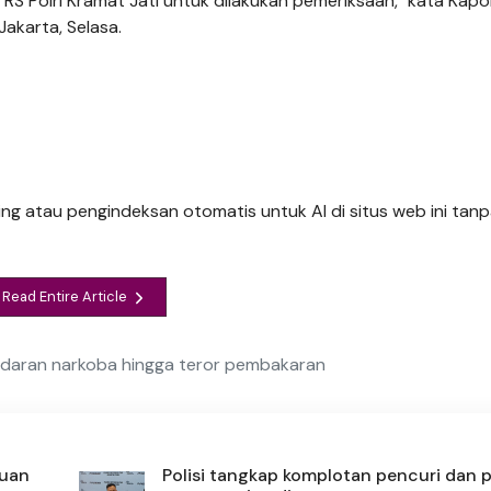
e RS Polri Kramat Jati untuk dilakukan pemeriksaan," kata Kapo
akarta, Selasa.
ng atau pengindeksan otomatis untuk AI di situs web ini tanpa
Read Entire Article
redaran narkoba hingga teror pembakaran
muan
Polisi tangkap komplotan pencuri dan