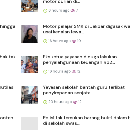
motor curian di...
6 hours ago
7
a hingga
Motor pelajar SMK di Jakbar digasak wa
usai kenalan lewa...
16 hours ago
10
hak tak
Eks ketua yayasan diduga lakukan
penyalahgunaan keuangan Rp2...
19 hours ago
12
utilasi
Yayasan sekolah bantah guru terlibat
penyimpanan senjata
20 hours ago
12
konten
Polisi tak temukan barang bukti dalam 
di sekolah swas...