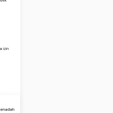
lsek
 izin
 penadah