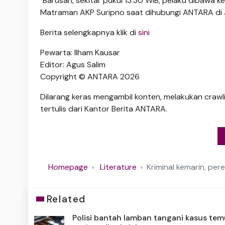
"Barusan, sekitar pukul 13.30 WIB, pelaku dibawa k
Matraman AKP Suripno saat dihubungi ANTARA di J
Berita selengkapnya klik di
sini
Pewarta: Ilham Kausar
Editor: Agus Salim
Copyright © ANTARA 2026
Dilarang keras mengambil konten, melakukan crawli
tertulis dari Kantor Berita ANTARA.
Homepage
Literature
Kriminal kemarin, pe
Related
Polisi bantah lamban tangani kasus te