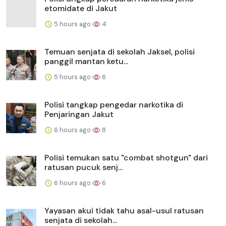
etomidate di Jakut
5 hours ago
4
Temuan senjata di sekolah Jaksel, polisi
panggil mantan ketu...
5 hours ago
6
Polisi tangkap pengedar narkotika di
Penjaringan Jakut
6 hours ago
8
Polisi temukan satu "combat shotgun" dari
ratusan pucuk senj...
6 hours ago
6
Yayasan akui tidak tahu asal-usul ratusan
senjata di sekolah...