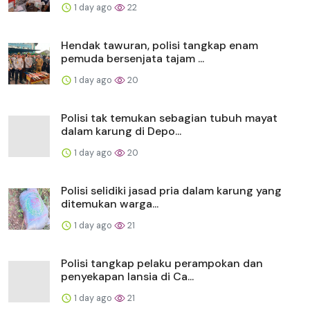
1 day ago
22
Hendak tawuran, polisi tangkap enam
pemuda bersenjata tajam ...
1 day ago
20
Polisi tak temukan sebagian tubuh mayat
dalam karung di Depo...
1 day ago
20
Polisi selidiki jasad pria dalam karung yang
ditemukan warga...
1 day ago
21
Polisi tangkap pelaku perampokan dan
penyekapan lansia di Ca...
1 day ago
21