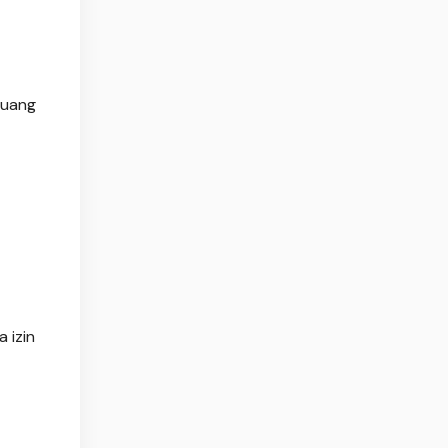
buang
 izin