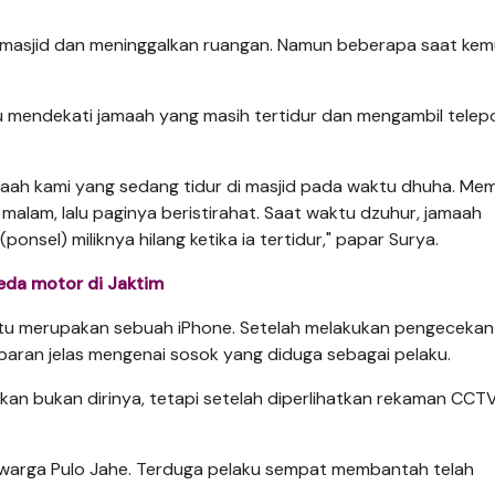
r masjid dan meninggalkan ruangan. Namun beberapa saat kem
itu mendekati jamaah yang masih tertidur dan mengambil telep
maah kami yang sedang tidur di masjid pada waktu dhuha. Me
a malam, lalu paginya beristirahat. Saat waktu dzuhur, jamaah
(ponsel) miliknya hilang ketika ia tertidur," papar Surya.
eda motor di Jaktim
 itu merupakan sebuah iPhone. Setelah melakukan pengecekan
ran jelas mengenai sosok yang diduga sebagai pelaku.
takan bukan dirinya, tetapi setelah diperlihatkan rekaman CCTV
 warga Pulo Jahe. Terduga pelaku sempat membantah telah