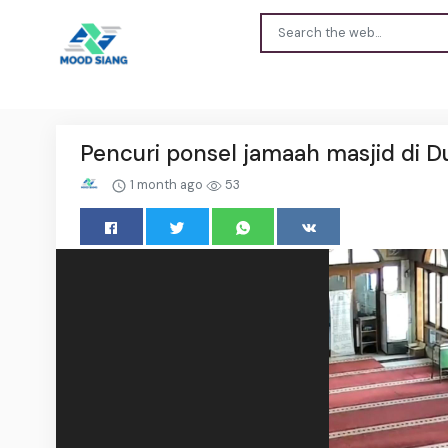
Pencuri ponsel jamaah masjid di D
1 month ago
53