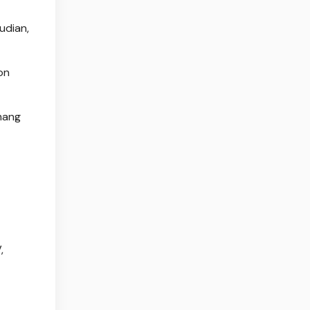
udian,
on
mang
,