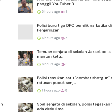
panggil YouTuber B...
5 hours ago
8
Polisi buru tiga DPO pemilik narkotika di
Penjaringan
6 hours ago
8
Temuan senjata di sekolah Jaksel, polisi
mantan ketu...
6 hours ago
8
Polisi temukan satu "combat shotgun" 
ratusan pucuk senj...
7 hours ago
8
an
Soal senjata di sekolah, polisi tegaskan 
ada ekskul me...