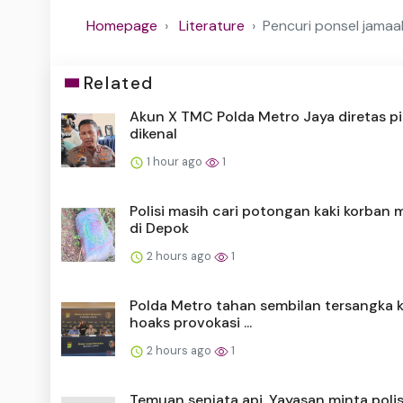
Homepage
Literature
Pencuri ponsel jamaa
Related
Akun X TMC Polda Metro Jaya diretas pi
dikenal
1 hour ago
1
Polisi masih cari potongan kaki korban m
di Depok
2 hours ago
1
Polda Metro tahan sembilan tersangka 
hoaks provokasi ...
2 hours ago
1
Temuan senjata api, Yayasan minta polis