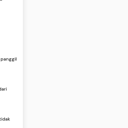
 panggil
dari
tidak