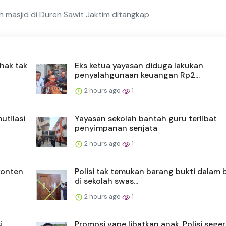
h masjid di Duren Sawit Jaktim ditangkap
hak tak
Eks ketua yayasan diduga lakukan
penyalahgunaan keuangan Rp2...
2 hours ago
1
utilasi
Yayasan sekolah bantah guru terlibat
penyimpanan senjata
2 hours ago
1
konten
Polisi tak temukan barang bukti dalam 
di sekolah swas...
2 hours ago
1
i
Promosi vape libatkan anak, Polisi sege