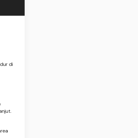
dur di
n
njut.
area