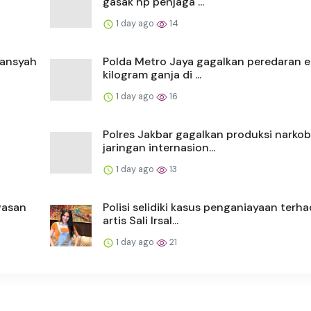
gasak hp penjaga ...
1 day ago
14
iansyah
Polda Metro Jaya gagalkan peredaran 
kilogram ganja di ...
1 day ago
16
Polres Jakbar gagalkan produksi narko
jaringan internasion...
1 day ago
13
wasan
Polisi selidiki kasus penganiayaan terh
artis Sali Irsal...
1 day ago
21