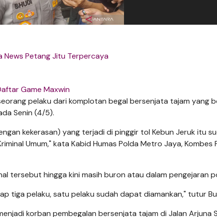
a News Petang Jitu Terpercaya
Daftar Game Maxwin
 seorang pelaku dari komplotan begal bersenjata tajam yang b
ada Senin (4/5).
ngan kekerasan) yang terjadi di pinggir tol Kebun Jeruk itu s
Kriminal Umum," kata Kabid Humas Polda Metro Jaya, Kombes P
al tersebut hingga kini masih buron atau dalam pengejaran pol
adap tiga pelaku, satu pelaku sudah dapat diamankan," tutur Bu
jadi korban pembegalan bersenjata tajam di Jalan Arjuna S