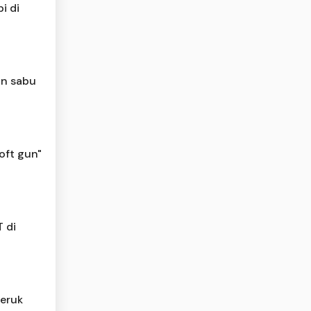
i di
an sabu
oft gun"
 di
Jeruk