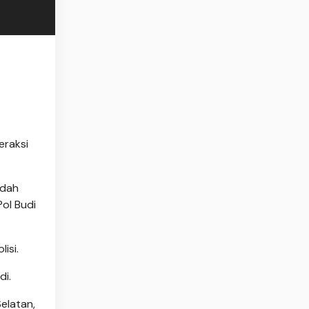
eraksi
udah
ol Budi
isi.
di.
elatan,