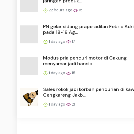
jaringan produk...
22 hours ago
15
PN gelar sidang praperadilan Febrie Adr
pada 18-19 Ag...
1 day ago
17
Modus pria pencuri motor di Cakung
menyamar jadi hansip
1 day ago
15
Sales rokok jadi korban pencurian di ka
Cengkareng Jakb...
1 day ago
21