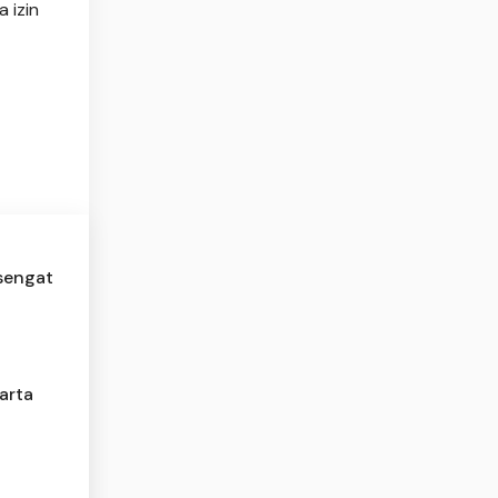
 izin
rsengat
arta