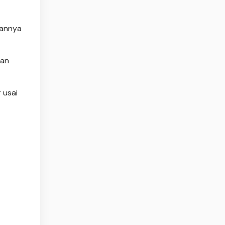
aannya
kan
 usai