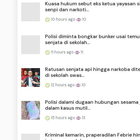
Kuasa hukum sebut eks ketua yayasan 
senpi dan narkoti...
10 hours ago
10
Polisi diminta bongkar bunker usai tem
senjata di sekolah...
11 hours ago
11
Ratusan senjata api hingga narkoba di
di sekolah swas...
12 hours ago
10
Polisi dalami dugaan hubungan sesama 
dalam kasus mutil...
15 hours ago
13
Kriminal kemarin, praperadilan Febrie h