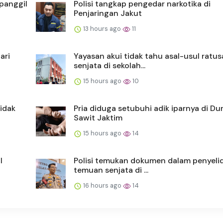
 panggil
Polisi tangkap pengedar narkotika di
Penjaringan Jakut
13 hours ago
11
ari
Yayasan akui tidak tahu asal-usul ratu
senjata di sekolah...
15 hours ago
10
tidak
Pria diduga setubuhi adik iparnya di Du
Sawit Jaktim
15 hours ago
14
l
Polisi temukan dokumen dalam penyeli
temuan senjata di ...
16 hours ago
14