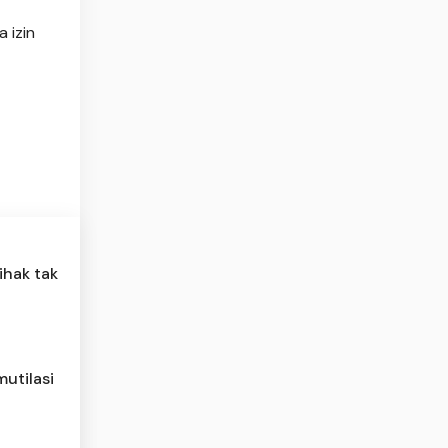
 izin
ihak tak
mutilasi