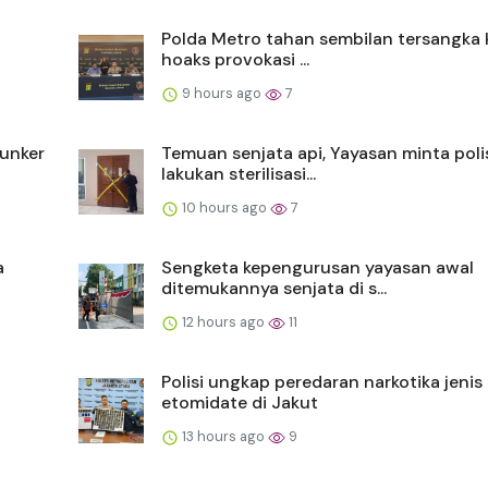
Polda Metro tahan sembilan tersangka
hoaks provokasi ...
9 hours ago
7
bunker
Temuan senjata api, Yayasan minta poli
lakukan sterilisasi...
10 hours ago
7
a
Sengketa kepengurusan yayasan awal
ditemukannya senjata di s...
12 hours ago
11
Polisi ungkap peredaran narkotika jenis
etomidate di Jakut
13 hours ago
9