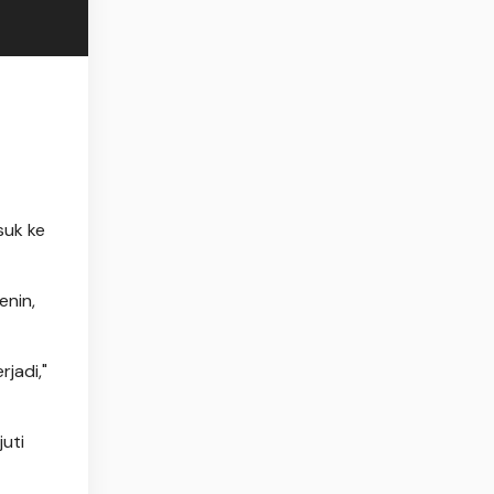
suk ke
enin,
jadi,"
uti