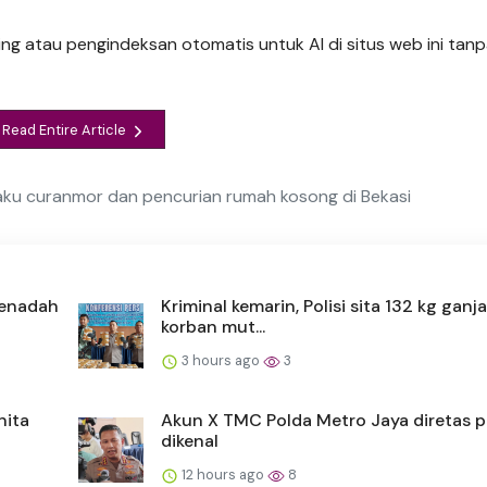
ng atau pengindeksan otomatis untuk AI di situs web ini tanpa
Read Entire Article
laku curanmor dan pencurian rumah kosong di Bekasi
penadah
Kriminal kemarin, Polisi sita 132 kg ganj
korban mut...
3 hours ago
3
nita
Akun X TMC Polda Metro Jaya diretas p
dikenal
12 hours ago
8