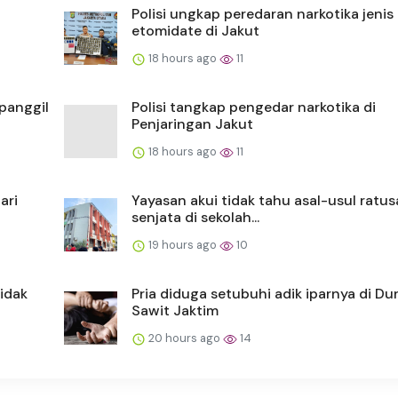
Polisi ungkap peredaran narkotika jenis
etomidate di Jakut
18 hours ago
11
 panggil
Polisi tangkap pengedar narkotika di
Penjaringan Jakut
18 hours ago
11
ari
Yayasan akui tidak tahu asal-usul ratu
senjata di sekolah...
19 hours ago
10
tidak
Pria diduga setubuhi adik iparnya di Du
Sawit Jaktim
20 hours ago
14