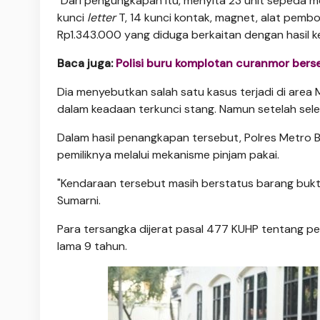
"Dari pengungkapan itu, menyita 23 unit sepeda m
kunci
letter
T, 14 kunci kontak, magnet, alat pembo
Rp1.343.000 yang diduga berkaitan dengan hasil k
Baca juga:
Polisi buru komplotan curanmor berse
Dia menyebutkan salah satu kasus terjadi di area 
dalam keadaan terkunci stang. Namun setelah seles
Dalam hasil penangkapan tersebut, Polres Metro
pemiliknya melalui mekanisme pinjam pakai.
"Kendaraan tersebut masih berstatus barang bukti
Sumarni.
Para tersangka dijerat pasal 477 KUHP tentang p
lama 9 tahun.