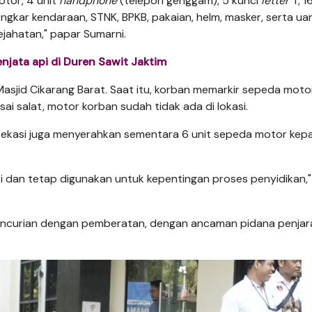
otor, 4 unit
handphone
(telepon genggam), 5 kunci
letter
T, 1
ngkar kendaraan, STNK, BPKB, pakaian, helm, masker, serta ua
ejahatan," papar Sumarni.
njata api di Duren Sawit Jaktim
Masjid Cikarang Barat. Saat itu, korban memarkir sepeda mot
ai salat, motor korban sudah tidak ada di lokasi.
 Bekasi juga menyerahkan sementara 6 unit sepeda motor kep
 dan tetap digunakan untuk kepentingan proses penyidikan,"
encurian dengan pemberatan, dengan ancaman pidana penjara