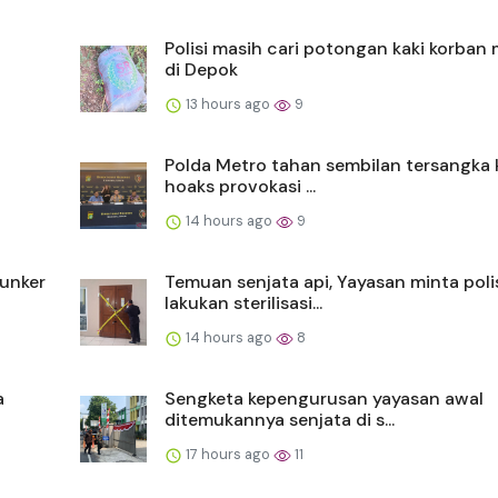
Polisi masih cari potongan kaki korban 
di Depok
13 hours ago
9
Polda Metro tahan sembilan tersangka
hoaks provokasi ...
14 hours ago
9
bunker
Temuan senjata api, Yayasan minta poli
lakukan sterilisasi...
14 hours ago
8
a
Sengketa kepengurusan yayasan awal
ditemukannya senjata di s...
17 hours ago
11