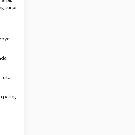
6 anak
ng tunai
ornya
ada
 tutur
 paling