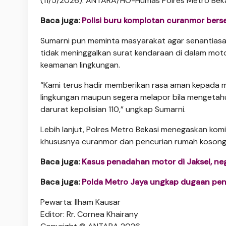
(11/5/2026). ANTARA/HO-Humas Polres Metro Beka
Baca juga:
Polisi buru komplotan curanmor berse
Sumarni pun meminta masyarakat agar senantias
tidak meninggalkan surat kendaraan di dalam mo
keamanan lingkungan.
“Kami terus hadir memberikan rasa aman kepada m
lingkungan maupun segera melapor bila mengetahui
darurat kepolisian 110,” ungkap Sumarni.
Lebih lanjut, Polres Metro Bekasi menegaskan kom
khususnya curanmor dan pencurian rumah kosong
Baca juga:
Kasus penadahan motor di Jaksel, neg
Baca juga:
Polda Metro Jaya ungkap dugaan pen
Pewarta: Ilham Kausar
Editor: Rr. Cornea Khairany