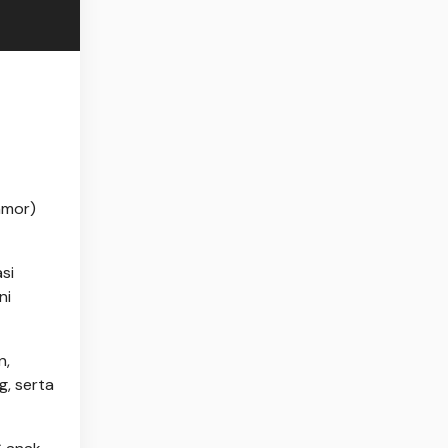
nmor)
si
ni
n,
g, serta