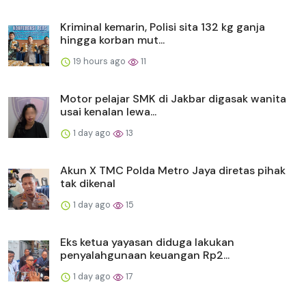
Kriminal kemarin, Polisi sita 132 kg ganja
hingga korban mut...
19 hours ago
11
Motor pelajar SMK di Jakbar digasak wanita
usai kenalan lewa...
1 day ago
13
Akun X TMC Polda Metro Jaya diretas pihak
tak dikenal
1 day ago
15
Eks ketua yayasan diduga lakukan
penyalahgunaan keuangan Rp2...
1 day ago
17