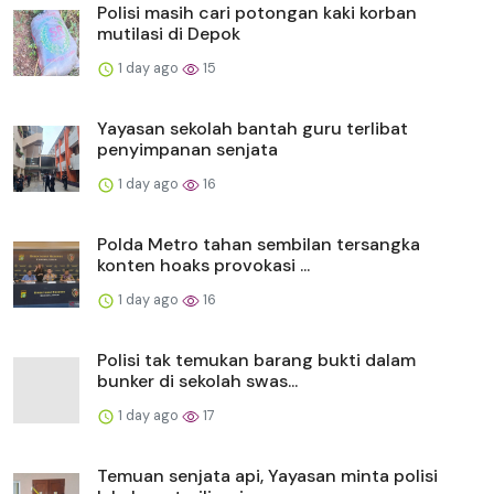
Polisi masih cari potongan kaki korban
mutilasi di Depok
1 day ago
15
Yayasan sekolah bantah guru terlibat
penyimpanan senjata
1 day ago
16
Polda Metro tahan sembilan tersangka
konten hoaks provokasi ...
1 day ago
16
Polisi tak temukan barang bukti dalam
bunker di sekolah swas...
1 day ago
17
Temuan senjata api, Yayasan minta polisi