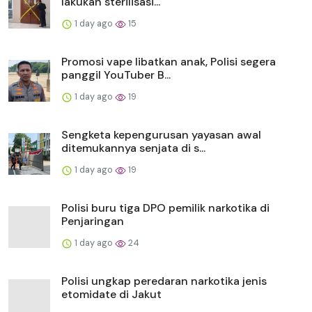
lakukan sterilisasi...
1 day ago
15
Promosi vape libatkan anak, Polisi segera
panggil YouTuber B...
1 day ago
19
Sengketa kepengurusan yayasan awal
ditemukannya senjata di s...
1 day ago
19
Polisi buru tiga DPO pemilik narkotika di
Penjaringan
1 day ago
24
Polisi ungkap peredaran narkotika jenis
etomidate di Jakut