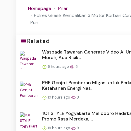
Homepage
Pillar
Polres Gresik Kembalikan 3 Motor Korban Cu
Pun
Related
Waspada Tawaran Generate Video AI Un
Murah, Ada Risik...
6 hours ago
6
PHE Genjot Pemboran Migas untuk Perk
Ketahanan Energi Nas...
19 hours ago
8
1O1 STYLE Yogyakarta Malioboro Hadirk
Promo Rasa Merdeka, ...
19 hours ago
9