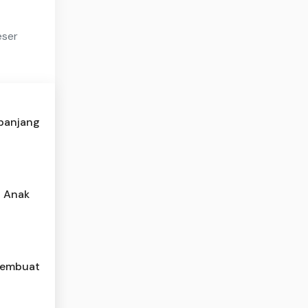
eser
rpanjang
i Anak
Membuat