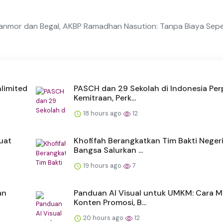
ranmor dan Begal, AKBP Ramadhan Nasution: Tanpa Biaya Sep
limited
PASCH dan 29 Sekolah di Indonesia Pe
Kemitraan, Perk...
18 hours ago
12
uat
Khofifah Berangkatkan Tim Bakti Neger
Bangsa Salurkan ...
19 hours ago
7
an
Panduan AI Visual untuk UMKM: Cara 
Konten Promosi, B...
20 hours ago
12