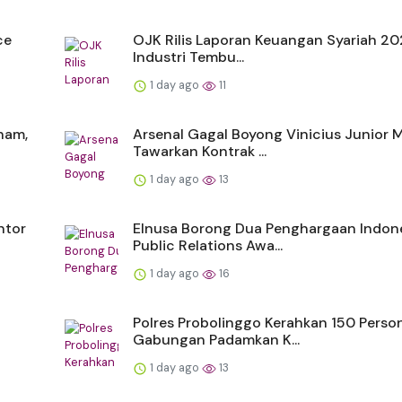
ce
OJK Rilis Laporan Keuangan Syariah 20
Industri Tembu...
1 day ago
11
ham,
Arsenal Gagal Boyong Vinicius Junior 
Tawarkan Kontrak ...
1 day ago
13
ntor
Elnusa Borong Dua Penghargaan Indon
Public Relations Awa...
1 day ago
16
Polres Probolinggo Kerahkan 150 Perso
Gabungan Padamkan K...
1 day ago
13