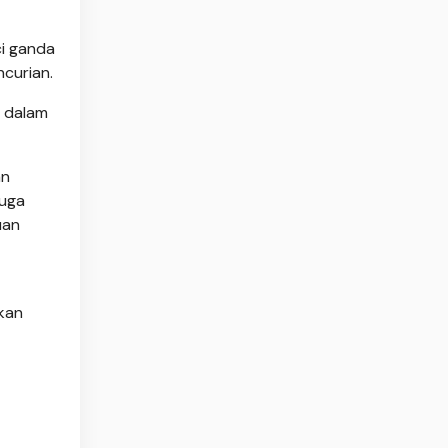
i ganda
curian.
a dalam
an
juga
uan
kan