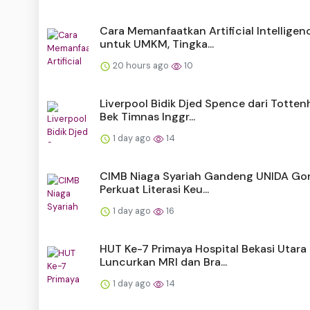
Cara Memanfaatkan Artificial Intelligen
untuk UMKM, Tingka...
20 hours ago
10
Liverpool Bidik Djed Spence dari Totten
Bek Timnas Inggr...
1 day ago
14
CIMB Niaga Syariah Gandeng UNIDA Go
Perkuat Literasi Keu...
1 day ago
16
HUT Ke-7 Primaya Hospital Bekasi Utara
Luncurkan MRI dan Bra...
1 day ago
14