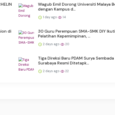
CHELIN
Wagub Emil Dorong Universiti Malaya B
dengan Kampus d...
1 day ago
14
ion di
30 Guru Perempuan SMA-SMK DIY Ikut
Pelatihan Kepemimpinan, ...
2 days ago
20
Tiga Direksi Baru PDAM Surya Sembada
Surabaya Resmi Ditetapk...
2 days ago
22