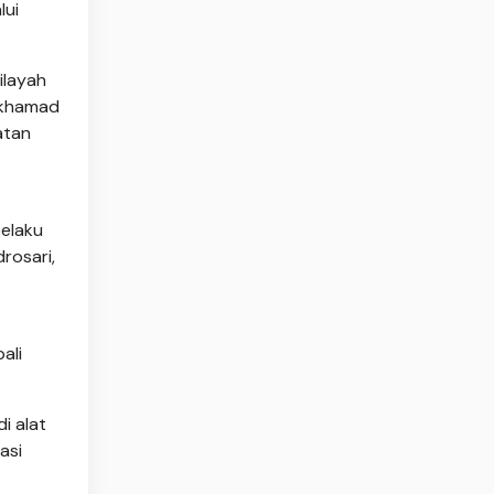
lui
ilayah
ukhamad
atan
pelaku
rosari,
ali
i alat
asi