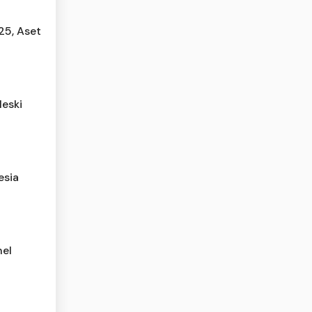
25, Aset
Meski
esia
nel