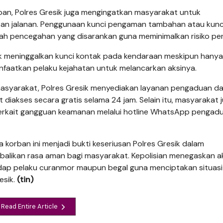
an, Polres Gresik juga mengingatkan masyarakat untuk
an jalanan. Penggunaan kunci pengaman tambahan atau kunc
kah pencegahan yang disarankan guna meminimalkan risiko pen
ak meninggalkan kunci kontak pada kendaraan meskipun hany
anfaatkan pelaku kejahatan untuk melancarkan aksinya.
asyarakat, Polres Gresik menyediakan layanan pengaduan d
 diakses secara gratis selama 24 jam. Selain itu, masyarakat 
erkait gangguan keamanan melalui hotline WhatsApp pengad
korban ini menjadi bukti keseriusan Polres Gresik dalam
balikan rasa aman bagi masyarakat. Kepolisian menegaskan a
adap pelaku curanmor maupun begal guna menciptakan situasi
sik.
(tin)
Read Entire Article