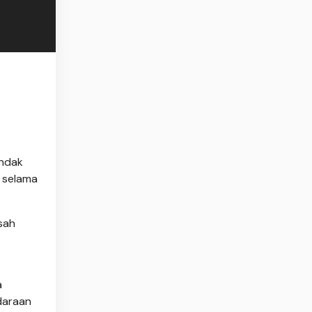
indak
 selama
sah
a
daraan