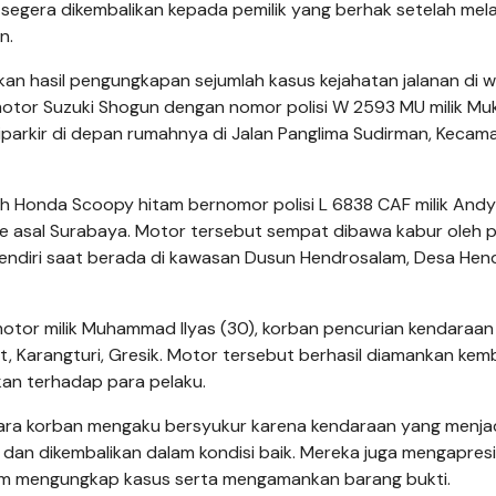
segera dikembalikan kepada pemilik yang berhak setelah mela
n.
n hasil pengungkapan sejumlah kasus kejahatan jalanan di w
motor Suzuki Shogun dengan nomor polisi W 2593 MU milik M
iparkir di depan rumahnya di Jalan Panglima Sudirman, Kecam
ah Honda Scoopy hitam bernomor polisi L 6838 CAF milik Andy
ine asal Surabaya. Motor tersebut sempat dibawa kabur oleh 
ndiri saat berada di kawasan Dusun Hendrosalam, Desa Hend
tor milik Muhammad Ilyas (30), korban pencurian kendaraan
, Karangturi, Gresik. Motor tersebut berhasil diamankan kemb
kan terhadap para pelaku.
ara korban mengaku bersyukur karena kendaraan yang menjad
n dan dikembalikan dalam kondisi baik. Mereka juga mengapresi
 dalam mengungkap kasus serta mengamankan barang bukti.