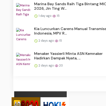
Marina Bay Sands Raih Tiga Bintang MI
2026, Jin Ting W...
1 day ago
15
Kia Luncurkan Carens Manual Transmiss
Indonesia, MPV R...
2 days ago
15
Menaker Yassierli Minta ASN Kemnaker
Hadirkan Dampak Nyata, ...
2 days ago
20