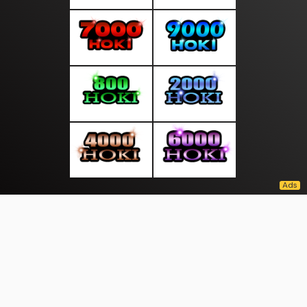
About Us
·
Contact Us
·
Terms & Conditions
·
© moodsiang.com 2026. All rights are reserved
Bansos |
Investasi |
Papua |
Pillar |