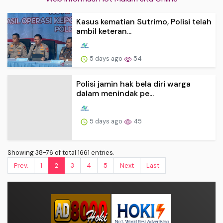
Kasus kematian Sutrimo, Polisi telah
ambil keteran...
5 days ago
54
Polisi jamin hak bela diri warga
dalam menindak pe...
5 days ago
45
Showing 38-76 of total 1661 entries.
Prev.
1
2
3
4
5
Next
Last