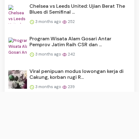
Chelsea vs Leeds United: Ujian Berat The
Blues di Semifinal ...
3 months ago
252
Program Wisata Alam Gosari Antar
Pemprov Jatim Raih CSR dan ...
3 months ago
242
Viral penipuan modus lowongan kerja di
Cakung, korban rugi R...
3 months ago
239
Liam Rosenior Disorot Usai Samakan Diri
dengan Klopp dan Gua...
3 months ago
237