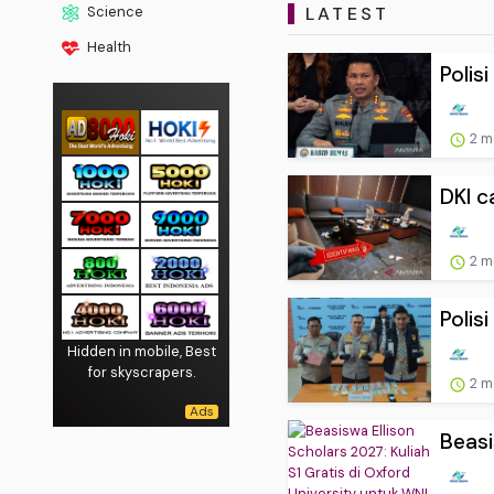
LATEST
Science
Health
Polisi
2 m
DKI c
2 m
Polis
Hidden in mobile, Best
for skyscrapers.
2 m
Beasi