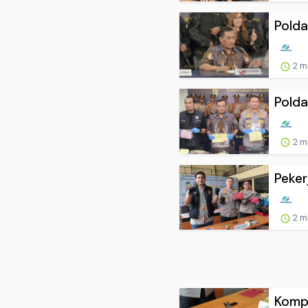
Polda
2 m
Polda
2 m
Peker
2 m
Kompl