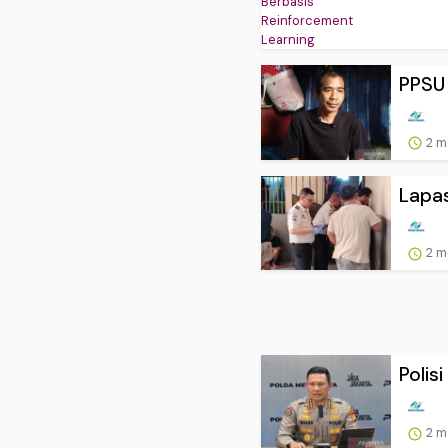
PPSU 
2 m
Lapas
2 m
Polis
2 m