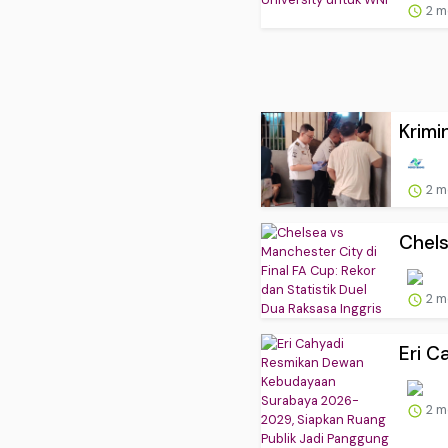
2 m
Krimi
2 m
Chels
2 m
Eri C
2 m