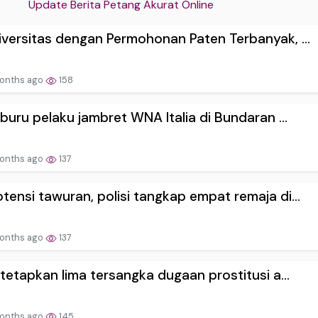
Update Berita Petang Akurat Online
iversitas dengan Permohonan Paten Terbanyak, ...
onths ago
158
i buru pelaku jambret WNA Italia di Bundaran ...
onths ago
137
tensi tawuran, polisi tangkap empat remaja di...
onths ago
137
i tetapkan lima tersangka dugaan prostitusi a...
onths ago
145