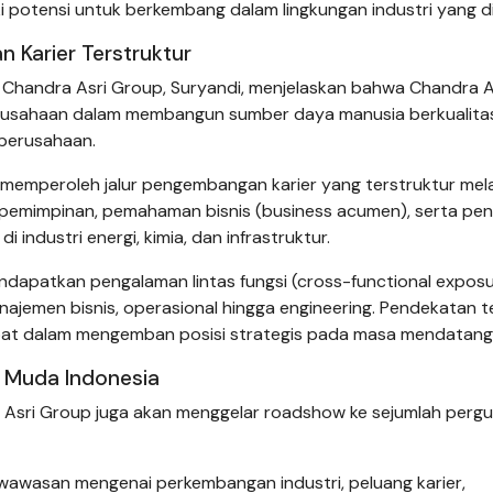
iki potensi untuk berkembang dalam lingkungan industri yang d
 Karier Terstruktur
Chandra Asri Group, Suryandi, menjelaskan bahwa Chandra A
rusahaan dalam membangun sumber daya manusia berkualita
 perusahaan.
n memperoleh jalur pengembangan karier yang terstruktur mela
epemimpinan, pemahaman bisnis (business acumen), serta pe
industri energi, kimia, dan infrastruktur.
endapatkan pengalaman lintas fungsi (cross-functional exposu
manajemen bisnis, operasional hingga engineering. Pendekatan 
cepat dalam mengemban posisi strategis pada masa mendatang
 Muda Indonesia
a Asri Group juga akan menggelar roadshow ke sejumlah perg
 wawasan mengenai perkembangan industri, peluang karier,