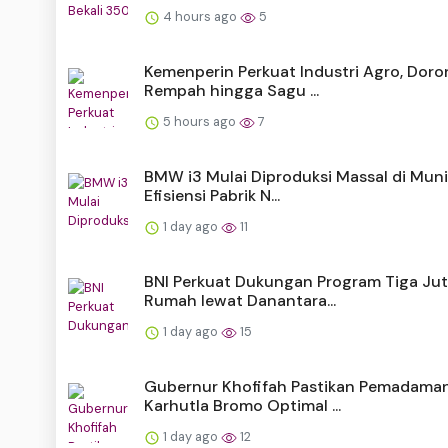
4 hours ago
5
Kemenperin Perkuat Industri Agro, Doro
Rempah hingga Sagu ...
5 hours ago
7
BMW i3 Mulai Diproduksi Massal di Muni
Efisiensi Pabrik N...
1 day ago
11
BNI Perkuat Dukungan Program Tiga Ju
Rumah lewat Danantara...
1 day ago
15
Gubernur Khofifah Pastikan Pemadama
Karhutla Bromo Optimal ...
1 day ago
12