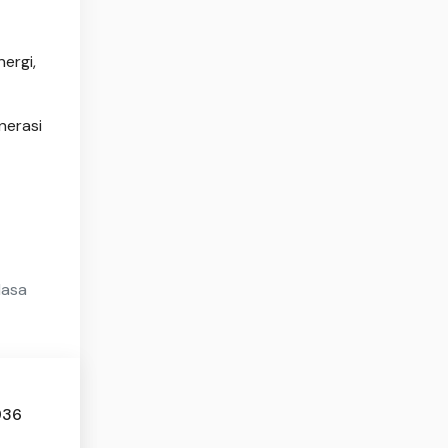
nergi,
nerasi
Masa
936