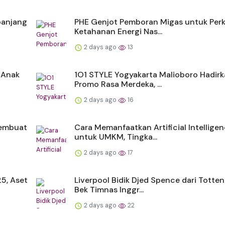
panjang
PHE Genjot Pemboran Migas untuk Per
Ketahanan Energi Nas...
2 days ago
13
 Anak
1O1 STYLE Yogyakarta Malioboro Hadir
Promo Rasa Merdeka, ...
2 days ago
16
Membuat
Cara Memanfaatkan Artificial Intellige
untuk UMKM, Tingka...
2 days ago
17
5, Aset
Liverpool Bidik Djed Spence dari Totte
Bek Timnas Inggr...
2 days ago
22