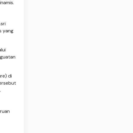
inamis.
sri
s yang
lui
nguatan
re) di
tersebut
.
uruan