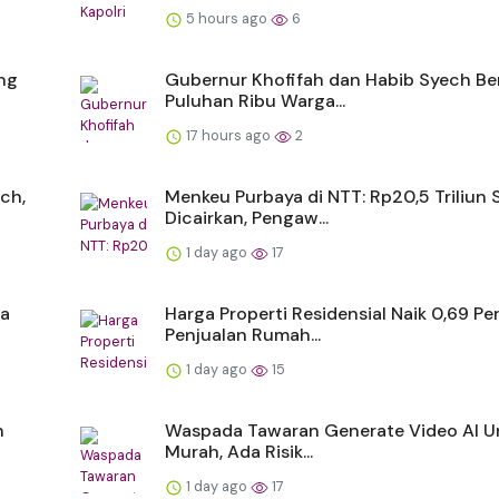
5 hours ago
6
ng
Gubernur Khofifah dan Habib Syech B
Puluhan Ribu Warga...
17 hours ago
2
ch,
Menkeu Purbaya di NTT: Rp20,5 Triliun 
Dicairkan, Pengaw...
1 day ago
17
ta
Harga Properti Residensial Naik 0,69 Pe
Penjualan Rumah...
1 day ago
15
n
Waspada Tawaran Generate Video AI U
Murah, Ada Risik...
1 day ago
17