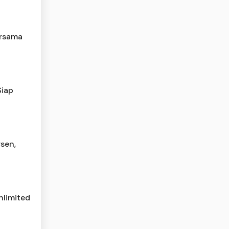
ersama
Siap
rsen,
nlimited