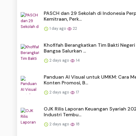
PASCH dan 29 Sekolah di Indonesia Per
Kemitraan, Perk...
1 day ago
22
Khofifah Berangkatkan Tim Bakti Negeri
Bangsa Salurkan ...
2 days ago
14
Panduan AI Visual untuk UMKM: Cara 
Konten Promosi, B...
2 days ago
17
OJK Rilis Laporan Keuangan Syariah 202
Industri Tembu...
2 days ago
18