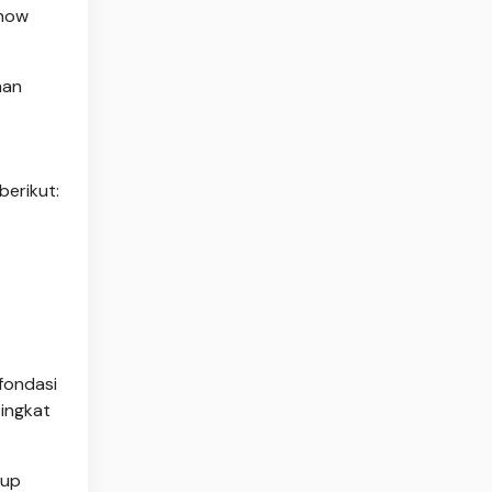
show
han
berikut:
fondasi
tingkat
oup