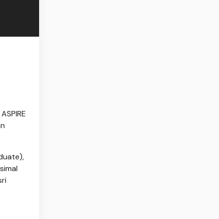
 ASPIRE
an
duate),
simal
ri